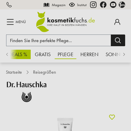
Magazin
Institut
inhalt springen
MENÜ
CHSDEALS %
GRATIS
PFLEGE
HERREN
SONNE
Startseite
Reisegrößen