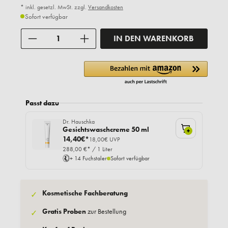
* inkl. gesetzl. MwSt. zzgl.
Versandkosten
Sofort verfügbar
Anzahl
IN DEN WARENKORB
Passt dazu
Dr. Hauschka
Gesichtswaschcreme 50 ml
+
14,40€*
18,00€ UVP
288,00 €* / 1 Liter
+ 14 Fuchstaler
Sofort verfügbar
Kosmetische Fachberatung
✓
Gratis Proben
zur Bestellung
✓