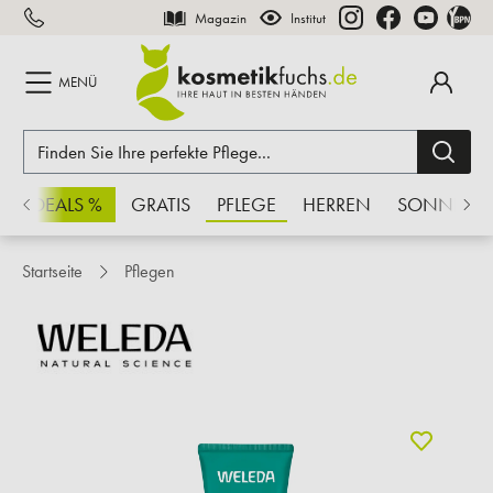
Magazin
Institut
inhalt springen
MENÜ
CHSDEALS %
GRATIS
PFLEGE
HERREN
SONNE
Startseite
Pflegen