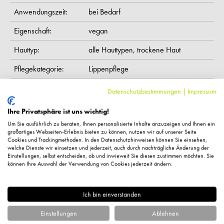
Anwendungszeit:
bei Bedarf
Eigenschaft:
vegan
Hauttyp:
alle Hauttypen,
trockene Haut
Pflegekategorie:
Lippenpflege
Wirkung:
glättend,
pflegend
Datenschutzbestimmungen
|
Impressum
Inhaltsstoffe:
Ricinus Communis Seed Oil, Aqua, Glycerin,
Ihre Privatsphäre ist uns wichtig!
Hydrogenated Castor Oil, Theobroma Grandiflorum Seed
Um Sie ausführlich zu beraten, Ihnen personalisierte Inhalte anzuzeigen und Ihnen ein
großartiges Webseiten-Erlebnis bieten zu können, nutzen wir auf unserer Seite
Butter, Hydrogenated Rapeseed Oil, Polyglyceryl-3
Cookies und Trackingmethoden. In den Datenschutzhinweisen können Sie einsehen,
welche Dienste wir einsetzen und jederzeit, auch durch nachträgliche Änderung der
Polyricinoleate, Sorbitan Stearate, Helianthus Annuus Seed
Einstellungen, selbst entscheiden, ob und inwieweit Sie diesen zustimmen möchten. Sie
Cera, Propanediol, Panthenol, Phenoxyethanol, Tocopherol,
können Ihre Auswahl der Verwendung von Cookies jederzeit ändern.
Helianthus Annuus Seed Oil, Acmella Oleracea Extract,
Ethylhexylglycerin, Stevia Rebaudiana Leaf Extract, Ascorbyl
Ich bin einverstanden
Palmitate, Pantolactone, Potassium Sorbate, Citric Acid,
Sorbic Acid
Einstellungen
Ablehnen