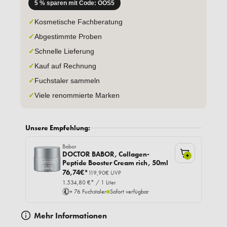
5 % sparen mit Code: OOS5
✓
Kosmetische Fachberatung
✓
Abgestimmte Proben
✓
Schnelle Lieferung
✓
Kauf auf Rechnung
✓
Fuchstaler sammeln
✓
Viele renommierte Marken
Unsere Empfehlung:
Babor
DOCTOR BABOR, Collagen-
+
Peptide Booster Cream rich, 50ml
76,74€*
119,90€ UVP
1.534,80 €* / 1 Liter
+ 76 Fuchstaler
Sofort verfügbar
Mehr Informationen