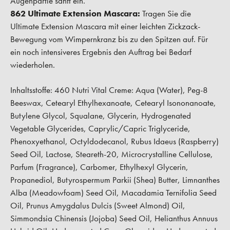
Augenpartie sanft ein.
862 Ultimate Extension Mascara:
Tragen Sie die
Ultimate Extension Mascara mit einer leichten Zickzack-
Bewegung vom Wimpernkranz bis zu den Spitzen auf. Für
ein noch intensiveres Ergebnis den Auftrag bei Bedarf
wiederholen.
Inhaltsstoffe: 460 Nutri Vital Creme: Aqua (Water), Peg-8
Beeswax, Cetearyl Ethylhexanoate, Cetearyl Isononanoate,
Butylene Glycol, Squalane, Glycerin, Hydrogenated
Vegetable Glycerides, Caprylic/Capric Triglyceride,
Phenoxyethanol, Octyldodecanol, Rubus Idaeus (Raspberry)
Seed Oil, Lactose, Steareth-20, Microcrystalline Cellulose,
Parfum (Fragrance), Carbomer, Ethylhexyl Glycerin,
Propanediol, Butyrospermum Parkii (Shea) Butter, Limnanthes
Alba (Meadowfoam) Seed Oil, Macadamia Ternifolia Seed
Oil, Prunus Amygdalus Dulcis (Sweet Almond) Oil,
Simmondsia Chinensis (Jojoba) Seed Oil, Helianthus Annuus