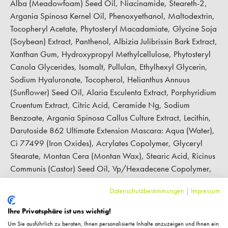
Alba (Meadowfoam) Seed Oil, Niacinamide, Steareth-2,
Argania Spinosa Kernel Oil, Phenoxyethanol, Maltodextrin,
Tocopheryl Acetate, Phytosteryl Macadamiate, Glycine Soja
(Soybean) Extract, Panthenol, Albizia Julibrissin Bark Extract,
Xanthan Gum, Hydroxypropyl Methylcellulose, Phytosteryl
Canola Glycerides, Isomalt, Pullulan, Ethylhexyl Glycerin,
Sodium Hyaluronate, Tocopherol, Helianthus Annuus
(Sunflower) Seed Oil, Alaria Esculenta Extract, Porphyridium
Cruentum Extract, Citric Acid, Ceramide Ng, Sodium
Benzoate, Argania Spinosa Callus Culture Extract, Lecithin,
Darutoside 862 Ultimate Extension Mascara: Aqua (Water),
Ci 77499 (Iron Oxides), Acrylates Copolymer, Glyceryl
Stearate, Montan Cera (Montan Wax), Stearic Acid, Ricinus
Communis (Castor) Seed Oil, Vp/Hexadecene Copolymer,
Polyvinyl Alcohol, Butylene Glycol, Triethanolamine, C12-16
Datenschutzbestimmungen
|
Impressum
Alcohols, Propylene Glycol, Cera Microcristallina
(Microcrystalline Wax), Benzyl Alcohol, Lecithin, Palmitic
Ihre Privatsphäre ist uns wichtig!
Acid, Copernicia Cerifera Cera (Copernicia Cerifera
Um Sie ausführlich zu beraten, Ihnen personalisierte Inhalte anzuzeigen und Ihnen ein