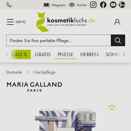
Magazin
Institut
inhalt springen
MENÜ
CHSDEALS %
GRATIS
PFLEGE
HERREN
SONNE
Startseite
Nachtpflege