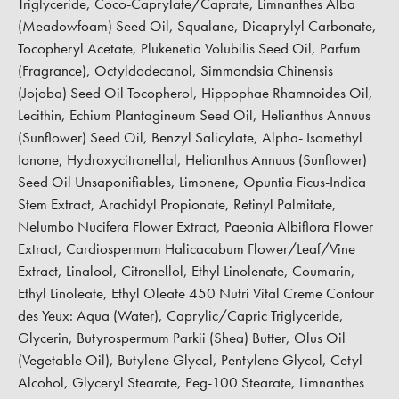
Triglyceride, Coco-Caprylate/Caprate, Limnanthes Alba
(Meadowfoam) Seed Oil, Squalane, Dicaprylyl Carbonate,
Tocopheryl Acetate, Plukenetia Volubilis Seed Oil, Parfum
(Fragrance), Octyldodecanol, Simmondsia Chinensis
(Jojoba) Seed Oil Tocopherol, Hippophae Rhamnoides Oil,
Lecithin, Echium Plantagineum Seed Oil, Helianthus Annuus
(Sunflower) Seed Oil, Benzyl Salicylate, Alpha- Isomethyl
Ionone, Hydroxycitronellal, Helianthus Annuus (Sunflower)
Seed Oil Unsaponifiables, Limonene, Opuntia Ficus-Indica
Stem Extract, Arachidyl Propionate, Retinyl Palmitate,
Nelumbo Nucifera Flower Extract, Paeonia Albiflora Flower
Extract, Cardiospermum Halicacabum Flower/Leaf/Vine
Extract, Linalool, Citronellol, Ethyl Linolenate, Coumarin,
Ethyl Linoleate, Ethyl Oleate 450 Nutri Vital Creme Contour
des Yeux: Aqua (Water), Caprylic/Capric Triglyceride,
Glycerin, Butyrospermum Parkii (Shea) Butter, Olus Oil
(Vegetable Oil), Butylene Glycol, Pentylene Glycol, Cetyl
Alcohol, Glyceryl Stearate, Peg-100 Stearate, Limnanthes