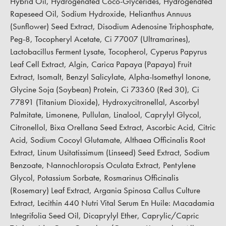
Hybrid Oil, Hydrogenated Coco-Glycerides, Hydrogenated
Rapeseed Oil, Sodium Hydroxide, Helianthus Annuus
(Sunflower) Seed Extract, Disodium Adenosine Triphosphate,
Peg-8, Tocopheryl Acetate, Ci 77007 (Ultramarines),
Lactobacillus Ferment Lysate, Tocopherol, Cyperus Papyrus
Leaf Cell Extract, Algin, Carica Papaya (Papaya) Fruit
Extract, Isomalt, Benzyl Salicylate, Alpha-Isomethyl Ionone,
Glycine Soja (Soybean) Protein, Ci 73360 (Red 30), Ci
77891 (Titanium Dioxide), Hydroxycitronellal, Ascorbyl
Palmitate, Limonene, Pullulan, Linalool, Caprylyl Glycol,
Citronellol, Bixa Orellana Seed Extract, Ascorbic Acid, Citric
Acid, Sodium Cocoyl Glutamate, Althaea Officinalis Root
Extract, Linum Usitatissimum (Linseed) Seed Extract, Sodium
Benzoate, Nannochloropsis Oculata Extract, Pentylene
Glycol, Potassium Sorbate, Rosmarinus Officinalis
(Rosemary) Leaf Extract, Argania Spinosa Callus Culture
Extract, Lecithin 440 Nutri Vital Serum En Huile: Macadamia
Integrifolia Seed Oil, Dicaprylyl Ether, Caprylic/Capric