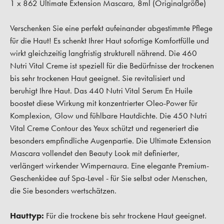
1 x 862 Ultimate Extension Mascara, 8ml (Originalgröße)
Verschenken Sie eine perfekt aufeinander abgestimmte Pflege
für die Haut! Es schenkt Ihrer Haut sofortige Komfortfülle und
wirkt gleichzeitig langfristig strukturell nährend. Die 460
Nutri Vital Creme ist speziell für die Bedürfnisse der trockenen
bis sehr trockenen Haut geeignet. Sie revitalisiert und
beruhigt Ihre Haut. Das 440 Nutri Vital Serum En Huile
boostet diese Wirkung mit konzentrierter Oleo-Power für
Komplexion, Glow und fühlbare Hautdichte. Die 450 Nutri
Vital Creme Contour des Yeux schützt und regeneriert die
besonders empfindliche Augenpartie. Die Ultimate Extension
Mascara vollendet den Beauty Look mit definierter,
verlängert wirkender Wimpernaura. Eine elegante Premium-
Geschenkidee auf Spa-Level - für Sie selbst oder Menschen,
die Sie besonders wertschätzen.
Hauttyp:
Für die trockene bis sehr trockene Haut geeignet.