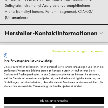
Salicylate, Tetramethyl Acetyloctahydronaphthalenes,
Alpha-Isomethyl Ionone, Parfum (Fragrance), Ci77007
(Ultramarines)
Hersteller-Kontaktinformationen
Kundenbewertungen
Datenschutzbestimmungen
|
Impressum
Ihre Privatsphäre ist uns wichtig!
Um Sie ausführlich zu beraten, Ihnen personalisierte Inhalte anzuzeigen und Ihnen ein
großartiges Webseiten-Erlebnis bieten zu können, nutzen wir auf unserer Seite
Cookies und Trackingmethoden. In den Datenschutzhinweisen können Sie einsehen,
welche Dienste wir einsetzen und jederzeit, auch durch nachträgliche Änderung der
Fragen zum Artikel?
Einstellungen, selbst entscheiden, ob und inwieweit Sie diesen zustimmen möchten. Sie
können Ihre Auswahl der Verwendung von Cookies jederzeit ändern.
Ich bin einverstanden