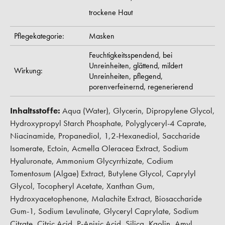
trockene Haut
Pflegekategorie:
Masken
Feuchtigkeitsspendend,
bei
Unreinheiten,
glättend,
mildert
Wirkung:
Unreinheiten,
pflegend,
porenverfeinernd,
regenerierend
Inhaltsstoffe:
Aqua (Water), Glycerin, Dipropylene Glycol,
Hydroxypropyl Starch Phosphate, Polyglyceryl-4 Caprate,
Niacinamide, Propanediol, 1,2-Hexanediol, Saccharide
Isomerate, Ectoin, Acmella Oleracea Extract, Sodium
Hyaluronate, Ammonium Glycyrrhizate, Codium
Tomentosum (Algae) Extract, Butylene Glycol, Caprylyl
Glycol, Tocopheryl Acetate, Xanthan Gum,
Hydroxyacetophenone, Malachite Extract, Biosaccharide
Gum-1, Sodium Levulinate, Glyceryl Caprylate, Sodium
Citrate, Citric Acid, P-Anisic Acid, Silica, Kaolin, Amyl