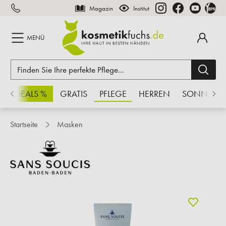
Magazin
Institut
inhalt springen
MENÜ
CHSDEALS %
GRATIS
PFLEGE
HERREN
SONNE
Startseite
Masken