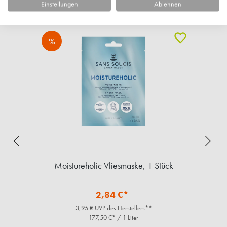
Ähnliche Artikel
Einstellungen
Ablehnen
%
Moistureholic Vliesmaske, 1 Stück
B
2,84 €*
3,95 € UVP des Herstellers**
177,50 €* / 1 Liter