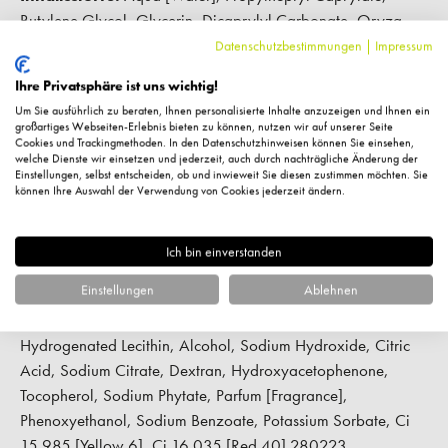
Butylene Glycol, Glycerin, Dicaprylyl Carbonate, Oryza
Sativa (Rice) Starch, Cetearyl Olivate, C12-15 Alkyl
Datenschutzbestimmungen
|
Impressum
Benzoate, Sorbitan Olivate, 1,2-Hexanediol, Xanthan Gum,
Ihre Privatsphäre ist uns wichtig!
Pentylene Glycol, Sodium Hyaluronate, Hydrogenated
Um Sie ausführlich zu beraten, Ihnen personalisierte Inhalte anzuzeigen und Ihnen ein
Phosphatidylcholine, Hydrolyzed Lupine Protein, Lecithin,
großartiges Webseiten-Erlebnis bieten zu können, nutzen wir auf unserer Seite
Cookies und Trackingmethoden. In den Datenschutzhinweisen können Sie einsehen,
Dunaliella Salina Extract, Butyrospermum Parkii (Shea)
welche Dienste wir einsetzen und jederzeit, auch durch nachträgliche Änderung der
Butter, Hydrolyzed Linseed Extract, Palmitoyl Tripeptide-5,
Einstellungen, selbst entscheiden, ob und inwieweit Sie diesen zustimmen möchten. Sie
können Ihre Auswahl der Verwendung von Cookies jederzeit ändern.
Ethylhexylglycerin, Acetyl Tetrapeptide-3, Trifolium Pratense
(Clover) Flower Extract, Helianthus Annuus (Sunflower) Seed
Oil, Ectoin, Glyceryl Caprylate/Caprate, Squalane,
Ich bin einverstanden
Caprylic/Capric Triglyceride, Saccharide Isomerate,
Einstellungen
Ablehnen
Pantolactone, Panthenol, Ceramide Np, Pistacia Lentiscus
(Mastic) Gum, Gellan Gum, Calcium Chloride,
Hydrogenated Lecithin, Alcohol, Sodium Hydroxide, Citric
Acid, Sodium Citrate, Dextran, Hydroxyacetophenone,
Tocopherol, Sodium Phytate, Parfum [Fragrance],
Phenoxyethanol, Sodium Benzoate, Potassium Sorbate, Ci
15 985 [Yellow 6], Ci 16 035 [Red 40] 280223