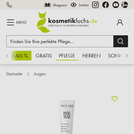
Magazin
Institut
inhalt springen
MENÜ
CHSDEALS %
GRATIS
PFLEGE
HERREN
SONNE
Startseite
Augen