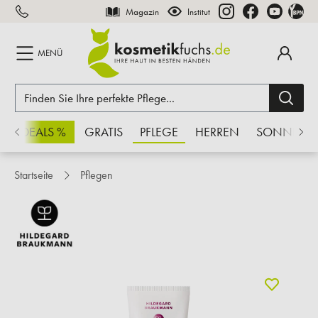
Magazin
Institut
inhalt springen
MENÜ
CHSDEALS %
GRATIS
PFLEGE
HERREN
SONNE
Startseite
Pflegen