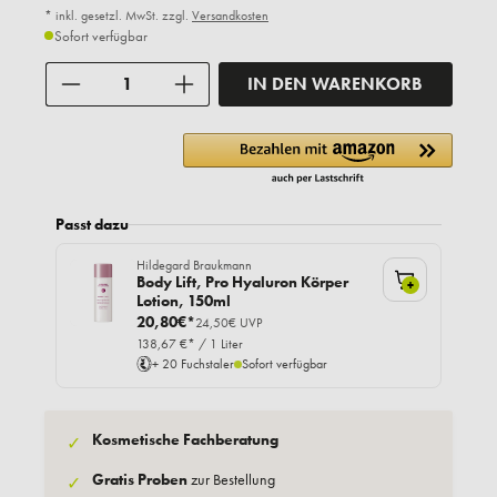
* inkl. gesetzl. MwSt. zzgl.
Versandkosten
Sofort verfügbar
Anzahl
IN DEN WARENKORB
Passt dazu
Hildegard Braukmann
Body Lift, Pro Hyaluron Körper
+
Lotion, 150ml
20,80€*
24,50€ UVP
138,67 €* / 1 Liter
+ 20 Fuchstaler
Sofort verfügbar
Kosmetische Fachberatung
✓
Gratis Proben
zur Bestellung
✓