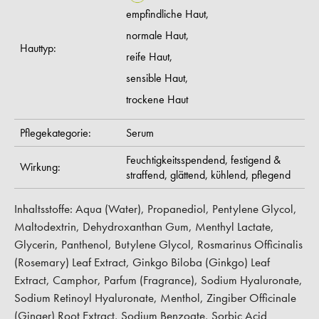
empfindliche Haut,
normale Haut,
Hauttyp:
reife Haut,
sensible Haut,
trockene Haut
Pflegekategorie:
Serum
Feuchtigkeitsspendend,
festigend &
Wirkung:
straffend,
glättend,
kühlend,
pflegend
Inhaltsstoffe: Aqua (Water), Propanediol, Pentylene Glycol,
Maltodextrin, Dehydroxanthan Gum, Menthyl Lactate,
Glycerin, Panthenol, Butylene Glycol, Rosmarinus Officinalis
(Rosemary) Leaf Extract, Ginkgo Biloba (Ginkgo) Leaf
Extract, Camphor, Parfum (Fragrance), Sodium Hyaluronate,
Sodium Retinoyl Hyaluronate, Menthol, Zingiber Officinale
(Ginger) Root Extract, Sodium Benzoate, Sorbic Acid