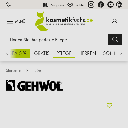
Magazin
Institut
inhalt springen
MENÜ
CHSDEALS %
GRATIS
PFLEGE
HERREN
SONNE
Startseite
Füße