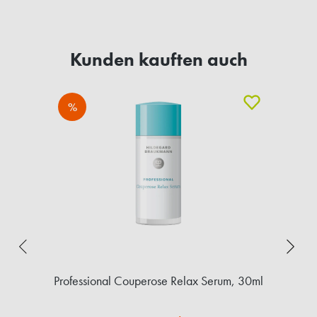
Kunden kauften auch
%
0ml
Professional Couperose Relax Serum, 30ml
In