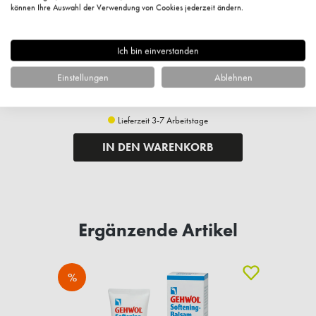
können Ihre Auswahl der Verwendung von Cookies jederzeit ändern.
Gehwol Fußbad, 250g
5,80 €*
Ich bin einverstanden
6,10 € UVP des Herstellers**
Einstellungen
Ablehnen
23,20 €* / 1 Kilogramm
+ 5 Fuchstaler
Lieferzeit 3-7 Arbeitstage
IN DEN WARENKORB
Ergänzende Artikel
%