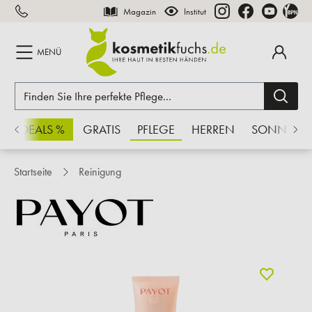
Magazin
Institut
inhalt springen
MENÜ
CHSDEALS %
GRATIS
PFLEGE
HERREN
SONNE
Startseite
Reinigung