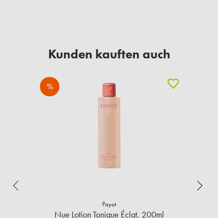
Kunden kauften auch
%
Payot
Nue Lotion Tonique Éclat, 200ml
S