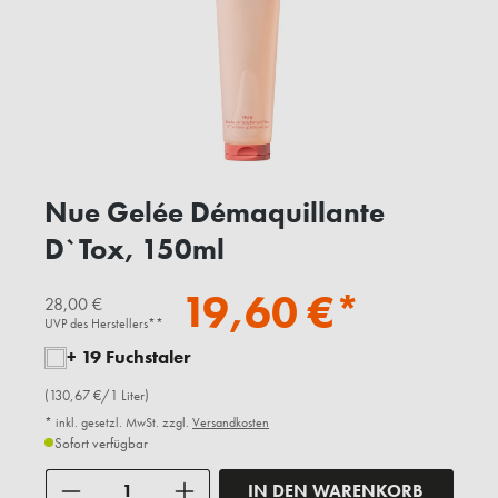
Nue Gelée Démaquillante
D`Tox, 150ml
19,60 €*
28,00 €
UVP des Herstellers**
+ 19 Fuchstaler
(130,67 €/1 Liter)
* inkl. gesetzl. MwSt. zzgl.
Versandkosten
Sofort verfügbar
Anzahl
IN DEN WARENKORB