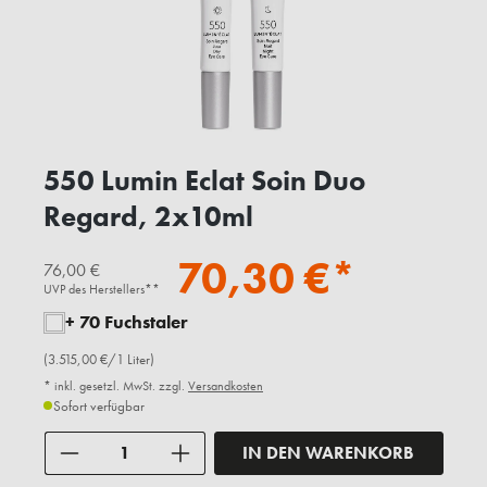
550 Lumin Eclat Soin Duo
Regard, 2x10ml
70,30 €*
76,00 €
UVP des Herstellers**
+ 70 Fuchstaler
(3.515,00 €/1 Liter)
* inkl. gesetzl. MwSt. zzgl.
Versandkosten
Sofort verfügbar
Anzahl
IN DEN WARENKORB