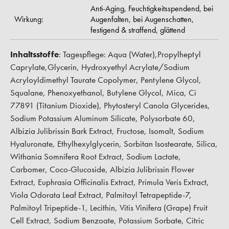
Anti-Aging,
Feuchtigkeitsspendend,
bei
Wirkung:
Augenfalten,
bei Augenschatten,
festigend & straffend,
glättend
Inhaltsstoffe
: Tagespflege: Aqua (Water),Propylheptyl
Caprylate,Glycerin, Hydroxyethyl Acrylate/Sodium
Acryloyldimethyl Taurate Copolymer, Pentylene Glycol,
Squalane, Phenoxyethanol, Butylene Glycol, Mica, Ci
77891 (Titanium Dioxide), Phytosteryl Canola Glycerides,
Sodium Potassium Aluminum Silicate, Polysorbate 60,
Albizia Julibrissin Bark Extract, Fructose, Isomalt, Sodium
Hyaluronate, Ethylhexylglycerin, Sorbitan Isostearate, Silica,
Withania Somnifera Root Extract, Sodium Lactate,
Carbomer, Coco-Glucoside, Albizia Julibrissin Flower
Extract, Euphrasia Officinalis Extract, Primula Veris Extract,
Viola Odorata Leaf Extract, Palmitoyl Tetrapeptide-7,
Palmitoyl Tripeptide-1, Lecithin, Vitis Vinifera (Grape) Fruit
Cell Extract, Sodium Benzoate, Potassium Sorbate, Citric