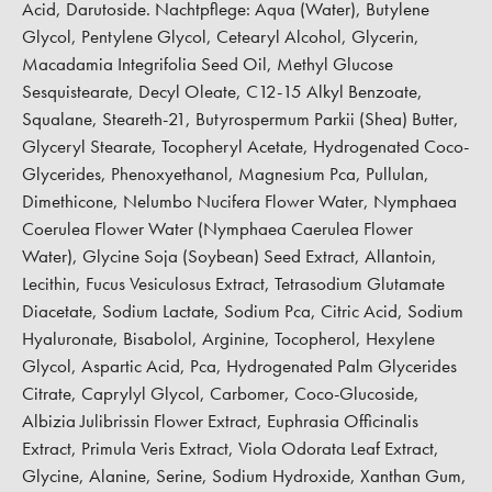
Acid, Darutoside. Nachtpflege: Aqua (Water), Butylene
Glycol, Pentylene Glycol, Cetearyl Alcohol, Glycerin,
Macadamia Integrifolia Seed Oil, Methyl Glucose
Sesquistearate, Decyl Oleate, C12-15 Alkyl Benzoate,
Squalane, Steareth-21, Butyrospermum Parkii (Shea) Butter,
Glyceryl Stearate, Tocopheryl Acetate, Hydrogenated Coco-
Glycerides, Phenoxyethanol, Magnesium Pca, Pullulan,
Dimethicone, Nelumbo Nucifera Flower Water, Nymphaea
Coerulea Flower Water (Nymphaea Caerulea Flower
Water), Glycine Soja (Soybean) Seed Extract, Allantoin,
Lecithin, Fucus Vesiculosus Extract, Tetrasodium Glutamate
Diacetate, Sodium Lactate, Sodium Pca, Citric Acid, Sodium
Hyaluronate, Bisabolol, Arginine, Tocopherol, Hexylene
Glycol, Aspartic Acid, Pca, Hydrogenated Palm Glycerides
Citrate, Caprylyl Glycol, Carbomer, Coco-Glucoside,
Albizia Julibrissin Flower Extract, Euphrasia Officinalis
Extract, Primula Veris Extract, Viola Odorata Leaf Extract,
Glycine, Alanine, Serine, Sodium Hydroxide, Xanthan Gum,