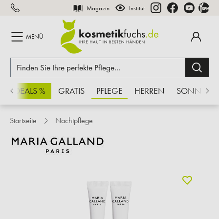
Magazin
Institut
inhalt springen
MENÜ
CHSDEALS %
GRATIS
PFLEGE
HERREN
SONNE
Startseite
Nachtpflege