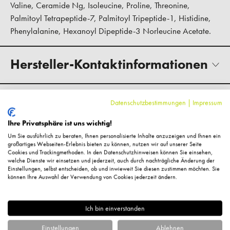
Valine, Ceramide Ng, Isoleucine, Proline, Threonine,
Palmitoyl Tetrapeptide-7, Palmitoyl Tripeptide-1, Histidine,
Phenylalanine, Hexanoyl Dipeptide-3 Norleucine Acetate.
Hersteller-Kontaktinformationen
Kundenbewertungen
Datenschutzbestimmungen
|
Impressum
Ihre Privatsphäre ist uns wichtig!
Um Sie ausführlich zu beraten, Ihnen personalisierte Inhalte anzuzeigen und Ihnen ein
großartiges Webseiten-Erlebnis bieten zu können, nutzen wir auf unserer Seite
Cookies und Trackingmethoden. In den Datenschutzhinweisen können Sie einsehen,
welche Dienste wir einsetzen und jederzeit, auch durch nachträgliche Änderung der
Fragen zum Artikel?
Einstellungen, selbst entscheiden, ob und inwieweit Sie diesen zustimmen möchten. Sie
können Ihre Auswahl der Verwendung von Cookies jederzeit ändern.
Ich bin einverstanden
Einstellungen
Ablehnen