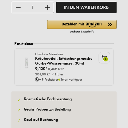
Anzahl
IN DEN WARENKORB
Passt dazu
Charlotte Meentzen
Kräutervital, Erfrischungsmaske
+
Gurke-Wasserminze, 30ml
9,12€*
11,40€ UVP
304,00 €* / 1 Liter
+ 9 Fuchstaler
Sofort verfügbar
Kosmetische Fachberatung
✓
Gratis Proben
zur Bestellung
✓
Kauf auf Rechnung
✓