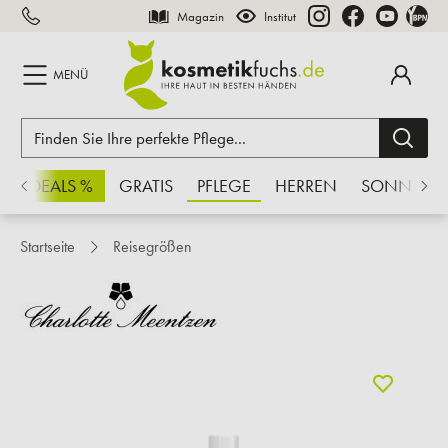
Magazin
Institut
inhalt springen
MENÜ
CHSDEALS %
GRATIS
PFLEGE
HERREN
SONNE
Startseite
Reisegrößen