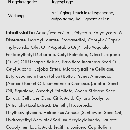
Pflegekategorie:
Tagespflege
Anti-Aging,
Feuchtigkeitsspendend,
Wirkung:
aufpolsternd,
bei Pigmentflecken
Inhaltsstoffe:
Aqua/Water/Eau, Glycerin, Polyglyceryl-6
Distearate, Isoamyl Laurate, Propanediol, Caprylic/Capric
Triglyceride, Olus Oil/Vegetable Oil/Huile Végétale,
Pentaerythrityl Distearate, Cetyl Palmitate, Olea Europaea
(Olive) Oil Unsaponifiables, Passiflora Incarnata Seed Oil,
Cetyl Alcohol, Jojoba Esters, Microcrystalline Cellulose,
Butyrospermum Parkii (Shea) Butter, Prunus Armeniaca
(Apricot) Kernel Oil, Simmondsia Chinensis (Jojoba) Seed
Oil, Squalane, Ascorbyl Palmitate, Avena Strigosa Seed
Extract, Cellulose Gum, Citric Acid, Cynara Scolymus
(Artichoke) Leaf Extract, Dimethyl Isosorbide,
Ethylhexylglycerin, Helianthus Annuus (Sunflower) Seed Oil,
Hydroxyethyl Acrylate/Sodium Acryloyldimethyl Taurate
Copolymer, Lactic Acid, Lecithin, Lonicera Caprifolium