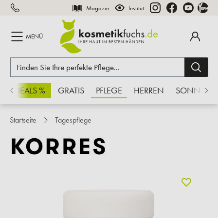
Magazin
Institut
inhalt springen
MENÜ
CHSDEALS %
GRATIS
PFLEGE
HERREN
SONNE
Startseite
Tagespflege