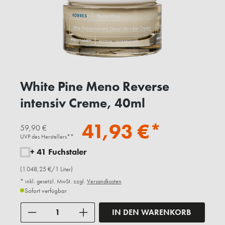
White Pine Meno Reverse
intensiv Creme, 40ml
41,93 €*
59,90 €
UVP des Herstellers**
+ 41 Fuchstaler
(1.048,25 €/1 Liter)
* inkl. gesetzl. MwSt. zzgl.
Versandkosten
Sofort verfügbar
Anzahl
IN DEN WARENKORB