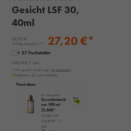
Gesicht LSF 30,
40ml
27,20 €*
34,00 €
UVP des Herstellers**
+ 27 Fuchstaler
(680,00 €/1 Liter)
* inkl. gesetzl. MwSt. zzgl.
Versandkosten
Lieferzeit z. Zt. nicht Lieferbar
Passt dazu
Dr. Hauschka
Gesichtstonik
+
um 100 ml
21,60€*
27,00€ UVP
216,00 €* / 1
Liter