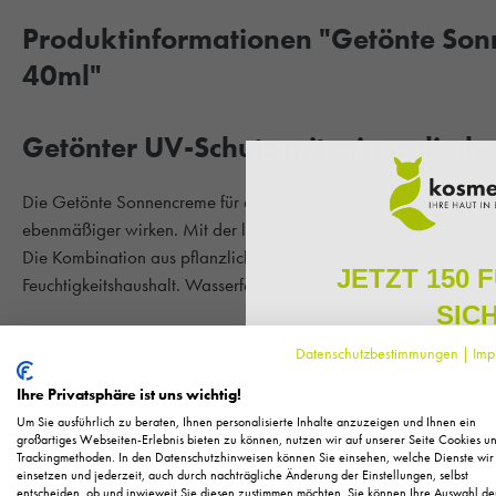
Produktinformationen "Getönte Son
40ml"
Getönter UV-Schutz mit mineralische
Die Getönte Sonnencreme für das Gesicht mit LSF30 von Dr. Haus
ebenmäßiger wirken. Mit der leichten Tönung zaubert die Sonnen
Die Kombination aus pflanzlichen Wirkstoffen ergibt eine reichhal
JETZT 150 
Feuchtigkeitshaushalt. Wasserfest und mit hohem UV-Schutz ist d
SIC
Hauttyp:
Für alle Hauttypen geeignet.
Datenschutzbestimmungen
|
Imp
Melden Sie sich zu unserem N
regelmäßig exklusive Inform
Ihre Vorteile im Überblick:
Ihre Privatsphäre ist uns wichtig!
Pflege, neue Produkte u
pflegt und schützt zugleich
Um Sie ausführlich zu beraten, Ihnen personalisierte Inhalte anzuzeigen und Ihnen ein
Als kleines Dankeschön für 
großartiges Webseiten-Erlebnis bieten zu können, nutzen wir auf unserer Seite Cookies u
spendet Feuchtigkeit
Trackingmethoden. In den Datenschutzhinweisen können Sie einsehen, welche Dienste wir
Ihnen
150 Fuchstaler*
, die
einsetzen und jederzeit, auch durch nachträgliche Änderung der Einstellungen, selbst
duftet nach Sommer
Einkauf einl
entscheiden, ob und inwieweit Sie diesen zustimmen möchten. Sie können Ihre Auswahl de