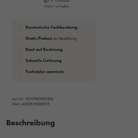
+ 21 Fuchstaler
Sofort verfügbar
Kosmetische Fachberatung
✓
Gratis Proben
zur Bestellung
✓
Kauf auf Rechnung
✓
Schnelle Lieferung
✓
Fuchstaler sammeln
✓
Art.-Nr.:
KO47420005326
EAN: 4020829088955
Beschreibung