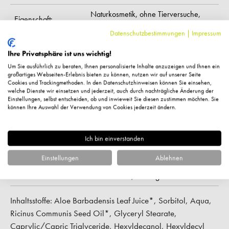
Naturkosmetik,
ohne Tierversuche,
Eigenschaft:
vegan
Datenschutzbestimmungen
|
Impressum
Mischhaut
Ihre Privatsphäre ist uns wichtig!
alle Hauttypen,
Um Sie ausführlich zu beraten, Ihnen personalisierte Inhalte anzuzeigen und Ihnen ein
großartiges Webseiten-Erlebnis bieten zu können, nutzen wir auf unserer Seite
empfindliche Haut,
Cookies und Trackingmethoden. In den Datenschutzhinweisen können Sie einsehen,
Hauttyp:
normale Haut,
welche Dienste wir einsetzen und jederzeit, auch durch nachträgliche Änderung der
Einstellungen, selbst entscheiden, ob und inwieweit Sie diesen zustimmen möchten. Sie
reife Haut,
können Ihre Auswahl der Verwendung von Cookies jederzeit ändern.
trockene Haut
Ich bin einverstanden
Pflegekategorie:
Reinigung
Einstellungen
Ablehnen
Feuchtigkeitsspendend,
bei
Wirkung:
Unreinheiten,
beruhigend
Inhaltsstoffe: Aloe Barbadensis Leaf Juice*, Sorbitol, Aqua,
Ricinus Communis Seed Oil*, Glyceryl Stearate,
Caprylic/Capric Triglyceride, Hexyldecanol, Hexyldecyl