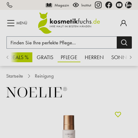
Magazin
Institut
inhalt springen
MENÜ
CHSDEALS %
GRATIS
PFLEGE
HERREN
SONNE
Startseite
Reinigung