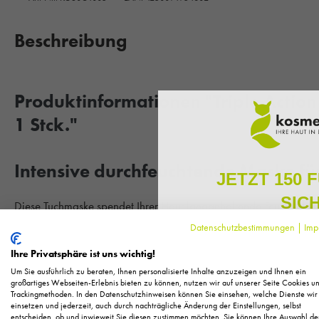
Beschreibung
Produktinformationen "Triple Action
1 Stck."
Intensive durchfeuchtende Maske fü
JETZT 150 
SIC
Diese Tuchmaske spendet Ihrer Haut langanhaltende Feuchtigkeit
Datenschutzbestimmungen
|
Imp
Melden Sie sich zu unserem N
Mit der Triple Action Moisturizing Sheet Mask aus der Hyaluroni
regelmäßig exklusive Inform
Ihre Privatsphäre ist uns wichtig!
Ihre Haut aufgepolsterter aus. Mit jeder Anwendung entfaltet sich
Pflege, neue Produkte u
Um Sie ausführlich zu beraten, Ihnen personalisierte Inhalte anzuzeigen und Ihnen ein
durchfeuchtet. Durch die Hyaluronsäure wird Ihre Haut von innen 
Als kleines Dankeschön für 
großartiges Webseiten-Erlebnis bieten zu können, nutzen wir auf unserer Seite Cookies u
Strahlkraft und eine belebende Frische.
Trackingmethoden. In den Datenschutzhinweisen können Sie einsehen, welche Dienste wir
Ihnen
150 Fuchstaler*
, die
einsetzen und jederzeit, auch durch nachträgliche Änderung der Einstellungen, selbst
Einkauf einl
entscheiden, ob und inwieweit Sie diesen zustimmen möchten. Sie können Ihre Auswahl de