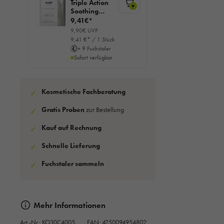
Triple Action
+
Soothing
Sheet Mask, 1
9,41€*
Stück
9,90€ UVP
9,41 €* / 1 Stück
+ 9 Fuchstaler
Sofort verfügbar
Kosmetische Fachberatung
✓
Gratis Proben
zur Bestellung
✓
Kauf auf Rechnung
✓
Schnelle Lieferung
✓
Fuchstaler sammeln
✓
Mehr Informationen
Art.-Nr.:
KO30C4005
EAN: 4250094954802