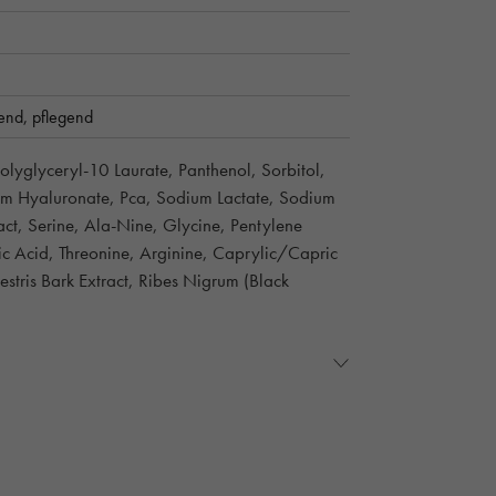
dend,
pflegend
yglyceryl-10 Laurate, Panthenol, Sorbitol,
m Hyaluronate, Pca, Sodium Lactate, Sodium
act, Serine, Ala-Nine, Glycine, Pentylene
c Acid, Threonine, Arginine, Caprylic/Capric
estris Bark Extract, Ribes Nigrum (Black