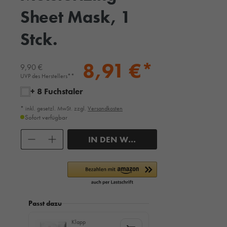
Sheet Mask, 1
Stck.
8,91 €*
9,90 €
UVP des Herstellers**
+ 8 Fuchstaler
* inkl. gesetzl. MwSt. zzgl.
Versandkosten
Sofort verfügbar
Anzahl
IN DEN WARENKORB
Passt dazu
Klapp