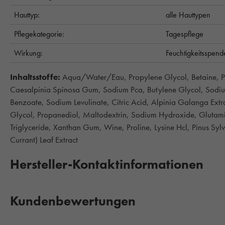
Hauttyp:
alle Hauttypen
Pflegekategorie:
Tagespflege
Wirkung:
Feuchtigkeitsspen
Inhaltsstoffe:
Aqua/Water/Eau, Propylene Glycol, Betaine, Pol
Caesalpinia Spinosa Gum, Sodium Pca, Butylene Glycol, Sodiu
Benzoate, Sodium Levulinate, Citric Acid, Alpinia Galanga Extr
Glycol, Propanediol, Maltodextrin, Sodium Hydroxide, Glutami
Triglyceride, Xanthan Gum, Wine, Proline, Lysine Hcl, Pinus Sylv
Currant) Leaf Extract
Hersteller-Kontaktinformationen
Kundenbewertungen