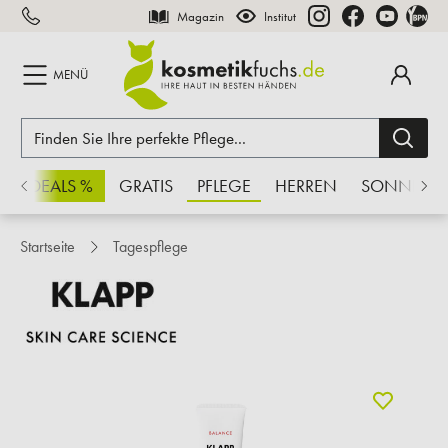
Magazin
Institut
inhalt springen
MENÜ
CHSDEALS %
GRATIS
PFLEGE
HERREN
SONNE
Startseite
Tagespflege