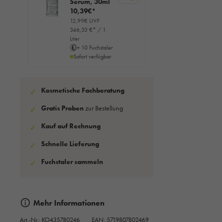
Serum, 30ml
10,39€*
12,99€ UVP
346,33 €* / 1
Liter
+ 10 Fuchstaler
Sofort verfügbar
Kosmetische Fachberatung
✓
Gratis Proben
zur Bestellung
✓
Kauf auf Rechnung
✓
Schnelle Lieferung
✓
Fuchstaler sammeln
✓
Mehr Informationen
Art.-Nr.:
KO435780246
EAN: 5719807802469