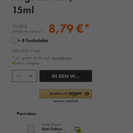
15ml
8,79 €*
10,99 €
UVP des Herstellers**
+ 8 Fuchstaler
(586,00 €/1 Liter)
* inkl. gesetzl. MwSt. zzgl.
Versandkosten
Sofort verfügbar
Anzahl
IN DEN WARENKORB
Passt dazu
Matas Beauty
Anti-Falten
+