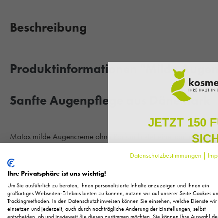
Beschreibung
Produktinformationen "Milde Auge
Sanfte Augenpflege aus Dänemark
JETZT 150 
Matas milde Augencreme ohne Parfum bietet eine sanfte Pflege. 
SIC
Ihre Augen. Perfekt für die empfindliche Augenpartie. Allantoin
Datenschutzbestimmungen
|
Imp
reizlindernd. Jojobaöl bindet Feuchtigkeit, pflegt und hält die Hau
Melden Sie sich zu unserem N
regelmäßig exklusive Inform
Ihre Privatsphäre ist uns wichtig!
Pflege, neue Produkte u
Das
Nordic Ecolabel (Nordic Swan)
wird von den Ländern 
Um Sie ausführlich zu beraten, Ihnen personalisierte Inhalte anzuzeigen und Ihnen ein
Als kleines Dankeschön für 
großartiges Webseiten-Erlebnis bieten zu können, nutzen wir auf unserer Seite Cookies u
Island vergeben, um die Qualität und Unbedenklichkeit der Pro
Trackingmethoden. In den Datenschutzhinweisen können Sie einsehen, welche Dienste wir
Ihnen
150 Fuchstaler*
, die
spielt im Rahmen der Zertifizierung eine große Rolle. Speziell be
einsetzen und jederzeit, auch durch nachträgliche Änderung der Einstellungen, selbst
Einkauf einl
entscheiden, ob und inwieweit Sie diesen zustimmen möchten. Sie können Ihre Auswahl de