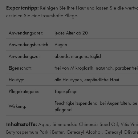
Expertentipp:
Reinigen Sie Ihre Haut und lassen Sie die wertv
erzielen Sie eine traumhafte Pflege.
Anwendungsalter:
jedes Alter ab 20
Anwendungsbereich:
Augen
Anwendungszeit:
abends,
morgens,
täglich
Eigenschaft:
frei von Mikroplastik,
naturnah,
parabenfre
Hauttyp:
alle Hauttypen,
empfindliche Haut
Pflegekategorie:
Tagespflege
Feuchtigkeitsspendend,
bei Augenfalten,
be
Wirkung:
pflegend
Inhaltsstoffe:
Aqua, Simmondsia Chinensis Seed Oil, Vitis Vini
Butyrospermum Parkii Butter, Cetearyl Alcohol, Cetearyl Olivate