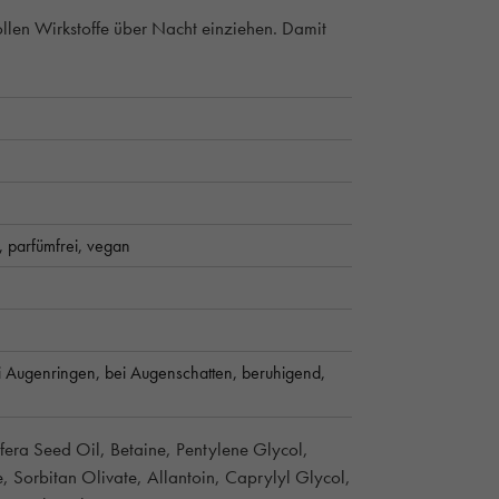
ollen Wirkstoffe über Nacht einziehen. Damit
i,
parfümfrei,
vegan
i Augenringen,
bei Augenschatten,
beruhigend,
fera Seed Oil, Betaine, Pentylene Glycol,
, Sorbitan Olivate, Allantoin, Caprylyl Glycol,