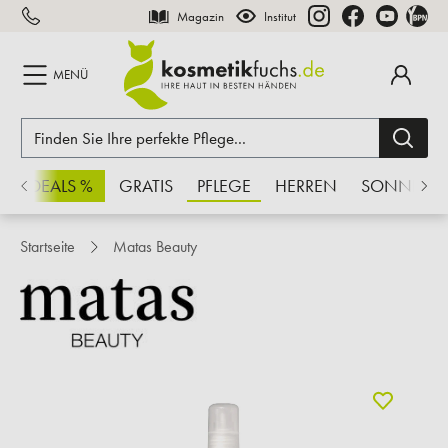
Magazin
Institut
inhalt springen
MENÜ
CHSDEALS %
GRATIS
PFLEGE
HERREN
SONNE
Startseite
Matas Beauty