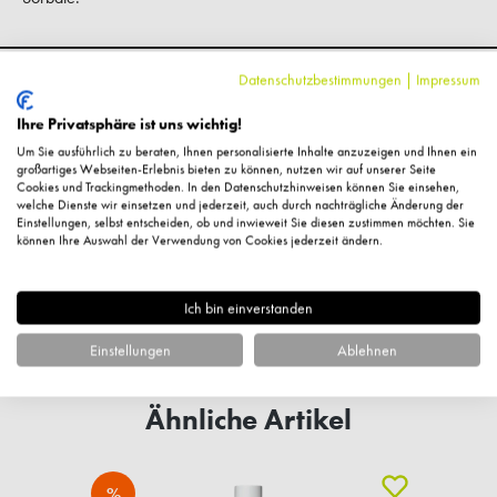
Hersteller-Kontaktinformationen
Datenschutzbestimmungen
|
Impressum
Ihre Privatsphäre ist uns wichtig!
Um Sie ausführlich zu beraten, Ihnen personalisierte Inhalte anzuzeigen und Ihnen ein
Kundenbewertungen
großartiges Webseiten-Erlebnis bieten zu können, nutzen wir auf unserer Seite
Cookies und Trackingmethoden. In den Datenschutzhinweisen können Sie einsehen,
welche Dienste wir einsetzen und jederzeit, auch durch nachträgliche Änderung der
Einstellungen, selbst entscheiden, ob und inwieweit Sie diesen zustimmen möchten. Sie
können Ihre Auswahl der Verwendung von Cookies jederzeit ändern.
Fragen zum Artikel?
Ich bin einverstanden
Einstellungen
Ablehnen
Ähnliche Artikel
%