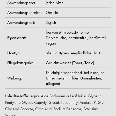
Anwendungsalter:
jedes Alter
Anwendungsbereich:
Gesicht
Anwendungszeit:
täglich
frei von Mikroplastik,
ohne
Eigenschaft:
Tierversuche,
parabenfrei,
parfümfrei,
vegan
Hauttyp:
alle Hauttypen,
empfindliche Haut
Pflegekategorie:
Gesichtswasser (Toner/Tonic)
Feuchtigkeitsspendend,
bei Akne,
bei
Wirkung:
Unreinheiten,
mildert Unreinheiten,
pflegend
Inhaltsstoffe:
Aqua, Aloe Barbadensis Leaf Juice, Glycerin,
Pentylene Glycol, Caprylyl Glycol, Tocopheryl Acetate, PEG-7
Glyceryl Cocoate, Citric Acid, Sodium Benzoate, Potassium
Sorbate.