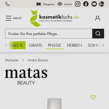
Magazin
Institut
inhalt springen
MENÜ
CHSDEALS %
GRATIS
PFLEGE
HERREN
SONNE
Startseite
Matas Beauty