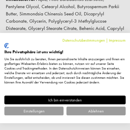
Pentylene Glycol, Cetearyl Alcohol, Butyrospermum Parkii
Butter, Simmondsia Chinensis Seed Oil, Dicaprylyl
Carbonate, Glycerin, Polyglyceryl-3 Methylglucose
Distearate, Glyceryl Stearate Citrate, Behenic Acid, Caprylyl
Glycol, Tocopherol, Tocopheryl Acetate, Xanthan Gum,
Datenschutzbestimmungen
|
Impressum
Sclerotium Gum, Sodium Gluconate, Citric Acid.
Ihre Privatsphäre ist uns wichtig!
Um Sie ausführlich zu beraten, Ihnen personalisierte Inhalte anzuzeigen und Ihnen ein
Hersteller-Kontaktinformationen
großartiges Webseiten-Erlebnis bieten zu können, nutzen wir auf unserer Seite
Cookies und Trackingmethoden. In den Datenschutzhinweisen können Sie einsehen,
welche Dienste wir einsetzen und jederzeit, auch durch nachträgliche Änderung der
Einstellungen, selbst entscheiden, ob und inwieweit Sie diesen zustimmen möchten. Sie
Kundenbewertungen
können Ihre Auswahl der Verwendung von Cookies jederzeit ändern.
Ich bin einverstanden
Fragen zum Artikel?
Einstellungen
Ablehnen