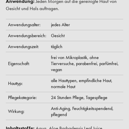
Anwendung:
Jeden Morgen auf die gereinigte Haut von
Gesicht und Hals auftragen.
Anwendungsalter:
jedes Alter
Anwendungsbereich:
Gesicht
Anwendungszeit:
täglich
frei von Mikroplastik,
ohne
Eigenschaft:
Tierversuche,
parabenfrei,
parfümfrei,
vegan
alle Hauttypen,
empfindliche Haut,
Hauttyp:
normale Haut
Pflegekategorie:
24 Stunden Pflege,
Tagespflege
Anti-Aging,
Feuchtigkeitsspendend,
Wirkung:
pflegend
Inhaltsstoffe:
Aqua, Aloe Barbadensis Leaf Juice,