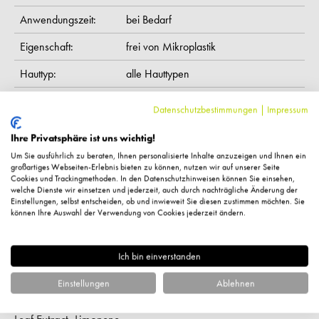
Anwendungszeit:
bei Bedarf
Eigenschaft:
frei von Mikroplastik
Hauttyp:
alle Hauttypen
Pflegekategorie:
Packungen
Datenschutzbestimmungen
|
Impressum
Feuchtigkeitsspendend,
beruhigend,
Wirkung:
Ihre Privatsphäre ist uns wichtig!
pflegend,
regenerierend
Um Sie ausführlich zu beraten, Ihnen personalisierte Inhalte anzuzeigen und Ihnen ein
großartiges Webseiten-Erlebnis bieten zu können, nutzen wir auf unserer Seite
Inhaltsstoffe:
Water (Aqua), Butyrospermum Parkii (Shea)
Cookies und Trackingmethoden. In den Datenschutzhinweisen können Sie einsehen,
welche Dienste wir einsetzen und jederzeit, auch durch nachträgliche Änderung der
Butter*, Caprylic/Capric Triglyceride, Glycerin,
Einstellungen, selbst entscheiden, ob und inwieweit Sie diesen zustimmen möchten. Sie
Hydrogenated Coconut Oil, Helianthus Annuus (Sunflower)
können Ihre Auswahl der Verwendung von Cookies jederzeit ändern.
Seed Oil*, Glyceryl Stearate, Glyceryl Stearate Citrate,
Hydrogenated Vegetable Oil, Cetearyl Alcohol, Levulinic
Ich bin einverstanden
Acid, Sodium Benzoate, Cetearyl Glucoside, Xanthan Gum,
Glyceryl Undecylenate, Fragrance (Parfum), Sodium
Einstellungen
Ablehnen
Gluconate, Sodium Levulinate, Tocopherol, Pinus Sylvestris