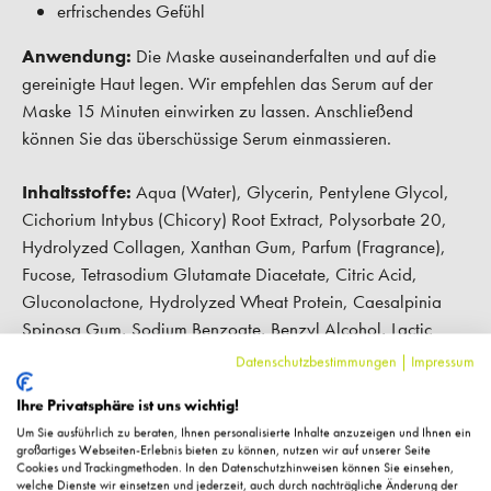
erfrischendes Gefühl
Anwendung:
Die Maske auseinanderfalten und auf die
gereinigte Haut legen. Wir empfehlen das Serum auf der
Maske 15 Minuten einwirken zu lassen. Anschließend
können Sie das überschüssige Serum einmassieren.
Inhaltsstoffe:
Aqua (Water), Glycerin, Pentylene Glycol,
Cichorium Intybus (Chicory) Root Extract, Polysorbate 20,
Hydrolyzed Collagen, Xanthan Gum, Parfum (Fragrance),
Fucose, Tetrasodium Glutamate Diacetate, Citric Acid,
Gluconolactone, Hydrolyzed Wheat Protein, Caesalpinia
Spinosa Gum, Sodium Benzoate, Benzyl Alcohol, Lactic
Acid, Dehydroacetic Acid, Calcium Gluconate, Potassium
Datenschutzbestimmungen
|
Impressum
Sorbate
Ihre Privatsphäre ist uns wichtig!
Um Sie ausführlich zu beraten, Ihnen personalisierte Inhalte anzuzeigen und Ihnen ein
großartiges Webseiten-Erlebnis bieten zu können, nutzen wir auf unserer Seite
Cookies und Trackingmethoden. In den Datenschutzhinweisen können Sie einsehen,
welche Dienste wir einsetzen und jederzeit, auch durch nachträgliche Änderung der