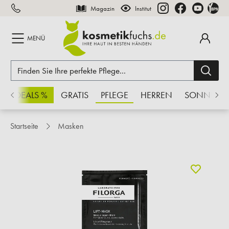
Magazin
Institut
inhalt springen
MENÜ
CHSDEALS %
GRATIS
PFLEGE
HERREN
SONNE
Startseite
Masken