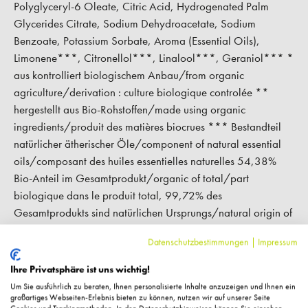
Polyglyceryl-6 Oleate, Citric Acid, Hydrogenated Palm
Glycerides Citrate, Sodium Dehydroacetate, Sodium
Benzoate, Potassium Sorbate, Aroma (Essential Oils),
Limonene***, Citronellol***, Linalool***, Geraniol*** *
aus kontrolliert biologischem Anbau/from organic
agriculture/derivation : culture biologique controlée **
hergestellt aus Bio-Rohstoffen/made using organic
ingredients/produit des matières biocrues *** Bestandteil
natürlicher ätherischer Öle/component of natural essential
oils/composant des huiles essentielles naturelles 54,38%
Bio-Anteil im Gesamtprodukt/organic of total/part
biologique dans le produit total, 99,72% des
Gesamtprodukts sind natürlichen Ursprungs/natural origin of
total/du total sont d´origine naturelle
Datenschutzbestimmungen
|
Impressum
Ihre Privatsphäre ist uns wichtig!
Hersteller-Kontaktinformationen
Um Sie ausführlich zu beraten, Ihnen personalisierte Inhalte anzuzeigen und Ihnen ein
großartiges Webseiten-Erlebnis bieten zu können, nutzen wir auf unserer Seite