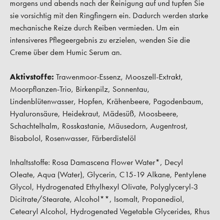
morgens und abends nach der Reinigung auf und tupfen Sie
sie vorsichtig mit den Ringfingern ein. Dadurch werden starke
mechanische Reize durch Reiben vermieden. Um ein
intensiveres Pflegeergebnis zu erzielen, wenden Sie die
Creme über dem Humic Serum an.
Aktivstoffe:
Trawenmoor-Essenz, Mooszell-Extrakt,
Moorpflanzen-Trio, Birkenpilz, Sonnentau,
Lindenblütenwasser, Hopfen, Krähenbeere, Pagodenbaum,
Hyaluronsäure, Heidekraut, Mädesüß, Moosbeere,
Schachtelhalm, Rosskastanie, Mäusedorn, Augentrost,
Bisabolol, Rosenwasser, Färberdistelöl
Inhaltsstoffe: Rosa Damascena Flower Water*, Decyl
Oleate, Aqua (Water), Glycerin, C15-19 Alkane, Pentylene
Glycol, Hydrogenated Ethylhexyl Olivate, Polyglyceryl-3
Dicitrate/Stearate, Alcohol**, Isomalt, Propanediol,
Cetearyl Alcohol, Hydrogenated Vegetable Glycerides, Rhus