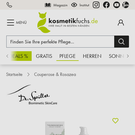
Magazin
Institut
inhalt springen
MENÜ
CHSDEALS %
GRATIS
PFLEGE
HERREN
SONNE
Startseite
Couperose & Rosazea