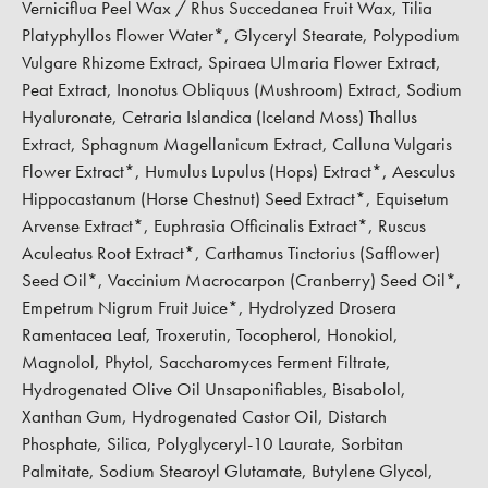
Verniciflua Peel Wax / Rhus Succedanea Fruit Wax, Tilia
Platyphyllos Flower Water*, Glyceryl Stearate, Polypodium
Vulgare Rhizome Extract, Spiraea Ulmaria Flower Extract,
Peat Extract, Inonotus Obliquus (Mushroom) Extract, Sodium
Hyaluronate, Cetraria Islandica (Iceland Moss) Thallus
Extract, Sphagnum Magellanicum Extract, Calluna Vulgaris
Flower Extract*, Humulus Lupulus (Hops) Extract*, Aesculus
Hippocastanum (Horse Chestnut) Seed Extract*, Equisetum
Arvense Extract*, Euphrasia Officinalis Extract*, Ruscus
Aculeatus Root Extract*, Carthamus Tinctorius (Safflower)
Seed Oil*, Vaccinium Macrocarpon (Cranberry) Seed Oil*,
Empetrum Nigrum Fruit Juice*, Hydrolyzed Drosera
Ramentacea Leaf, Troxerutin, Tocopherol, Honokiol,
Magnolol, Phytol, Saccharomyces Ferment Filtrate,
Hydrogenated Olive Oil Unsaponifiables, Bisabolol,
Xanthan Gum, Hydrogenated Castor Oil, Distarch
Phosphate, Silica, Polyglyceryl-10 Laurate, Sorbitan
Palmitate, Sodium Stearoyl Glutamate, Butylene Glycol,