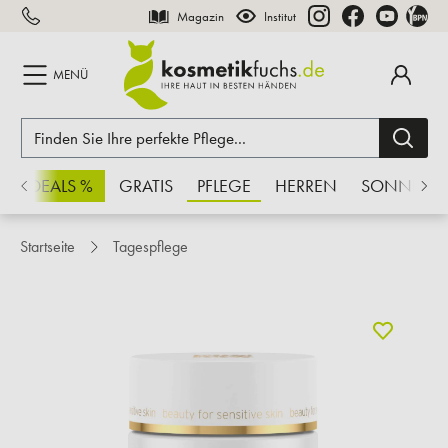
Magazin
Institut
inhalt springen
MENÜ
CHSDEALS %
GRATIS
PFLEGE
HERREN
SONNE
Startseite
Tagespflege