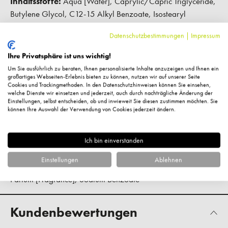
Inhaltsstoffe:
Aqua [Water], Caprylic/Capric Triglyceride,
Butylene Glycol, C12-15 Alkyl Benzoate, Isostearyl
Isostearate, Glycerin, Squalane, Cetearyl Alcohol,
Datenschutzbestimmungen
|
Impressum
Hydrogenated Coco-Glycerides, Glyceryl Stearate Citrate,
Panthenol, Glyceryl Behenate, 1,2-Hexanediol, Lithops
Ihre Privatsphäre ist uns wichtig!
Pseudotruncatella Callus Lysate, Xanthan Gum,
Um Sie ausführlich zu beraten, Ihnen personalisierte Inhalte anzuzeigen und Ihnen ein
Hydrogenated Phosphatidylcholine, Pentylene Glycol,
großartiges Webseiten-Erlebnis bieten zu können, nutzen wir auf unserer Seite
Cookies und Trackingmethoden. In den Datenschutzhinweisen können Sie einsehen,
Butyrospermum Parkii (Shea) Butter, Sodium Hyaluronate,
welche Dienste wir einsetzen und jederzeit, auch durch nachträgliche Änderung der
Einstellungen, selbst entscheiden, ob und inwieweit Sie diesen zustimmen möchten. Sie
Allantoin, Hydrolyzed Lupine Protein, Bisabolol, Lecithin,
können Ihre Auswahl der Verwendung von Cookies jederzeit ändern.
Hydrolyzed Linseed Extract, Ectoin, Saccharide Isomerate,
Ceramide Np, Cyamopsis Tetragonoloba (Guar) Gum,
Ich bin einverstanden
Galactoarabinan, Sodium Hydroxide, Sodium Citrate, Citric
Acid, Hydroxyacetophenone, Ascorbyl Palmitate,
Einstellungen
Ablehnen
Tocopherol, Tetrasodium Glutamate Diacetate, Phytic Acid,
Parfum [Fragrance], Sodium Benzoate
Kundenbewertungen