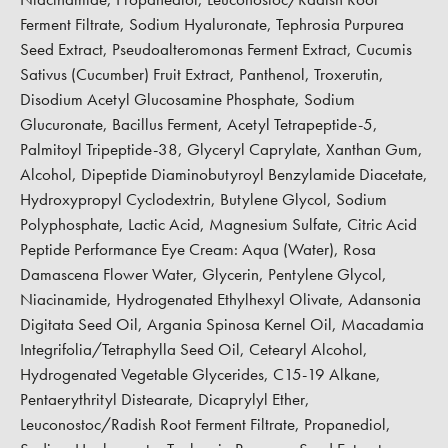
Ferment Filtrate, Sodium Hyaluronate, Tephrosia Purpurea
Seed Extract, Pseudoalteromonas Ferment Extract, Cucumis
Sativus (Cucumber) Fruit Extract, Panthenol, Troxerutin,
Disodium Acetyl Glucosamine Phosphate, Sodium
Glucuronate, Bacillus Ferment, Acetyl Tetrapeptide-5,
Palmitoyl Tripeptide-38, Glyceryl Caprylate, Xanthan Gum,
Alcohol, Dipeptide Diaminobutyroyl Benzylamide Diacetate,
Hydroxypropyl Cyclodextrin, Butylene Glycol, Sodium
Polyphosphate, Lactic Acid, Magnesium Sulfate, Citric Acid
Peptide Performance Eye Cream:
Aqua (Water), Rosa
Damascena Flower Water, Glycerin, Pentylene Glycol,
Niacinamide, Hydrogenated Ethylhexyl Olivate, Adansonia
Digitata Seed Oil, Argania Spinosa Kernel Oil, Macadamia
Integrifolia/Tetraphylla Seed Oil, Cetearyl Alcohol,
Hydrogenated Vegetable Glycerides, C15-19 Alkane,
Pentaerythrityl Distearate, Dicaprylyl Ether,
Leuconostoc/Radish Root Ferment Filtrate, Propanediol,