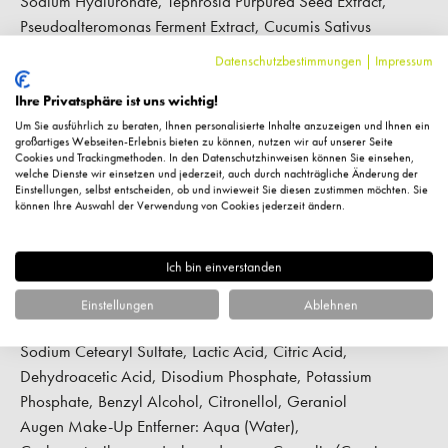
Sodium Hyaluronate, Tephrosia Purpurea Seed Extract,
Pseudoalteromonas Ferment Extract, Cucumis Sativus
(Cucumber) Fruit Extract, Rosa Damascena Flower Oil,
Datenschutzbestimmungen
|
Impressum
Panthenol, Rhus Verniciflua Peel Wax / Rhus Succedanea
Fruit Wax, Tocopheryl Acetate, Tocopherol, Bacillus Ferment,
Ihre Privatsphäre ist uns wichtig!
Palmitoyl Dipeptide-5 Diaminobutyroyl, Hydroxythreonine,
Um Sie ausführlich zu beraten, Ihnen personalisierte Inhalte anzuzeigen und Ihnen ein
großartiges Webseiten-Erlebnis bieten zu können, nutzen wir auf unserer Seite
Palmitoyl Dipeptide-5 Diaminohydroxybutyrate, Acetyl
Cookies und Trackingmethoden. In den Datenschutzhinweisen können Sie einsehen,
welche Dienste wir einsetzen und jederzeit, auch durch nachträgliche Änderung der
Tetrapeptide-5, Butyrospermum Parkii (Shea) Butter,
Einstellungen, selbst entscheiden, ob und inwieweit Sie diesen zustimmen möchten. Sie
Hydrogenated Olive Oil Unsaponifiables, Ricinus Communis
können Ihre Auswahl der Verwendung von Cookies jederzeit ändern.
(Castor) Seed Oil, Helianthus Annuus (Sunflower) Seed Oil,
Glyceryl Caprylate, Xanthan Gum, Palmitoyl Tripeptide-5,
Ich bin einverstanden
Alcohol, Dipeptide Diaminobutyroyl Benzylamide Diacetate,
Butyl Stearate, Butylene Glycol, Glyceryl Stearate, Sodium
Einstellungen
Ablehnen
Polyphosphate, Sodium Stearoyl Glutamate, Cetyl Alcohol,
Sodium Cetearyl Sulfate, Lactic Acid, Citric Acid,
Dehydroacetic Acid, Disodium Phosphate, Potassium
Phosphate, Benzyl Alcohol, Citronellol, Geraniol
Augen Make-Up Entferner:
Aqua (Water),