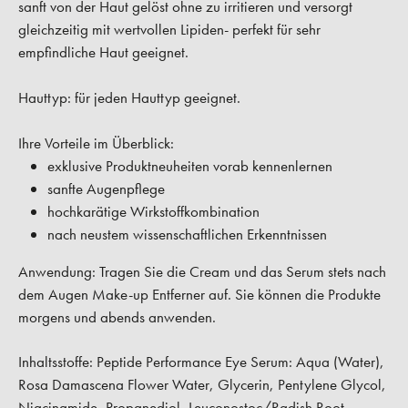
sanft von der Haut gelöst ohne zu irritieren und versorgt
gleichzeitig mit wertvollen Lipiden- perfekt für sehr
empfindliche Haut geeignet.
Hauttyp:
für jeden Hauttyp geeignet.
Ihre Vorteile im Überblick:
exklusive Produktneuheiten vorab kennenlernen
sanfte Augenpflege
hochkarätige Wirkstoffkombination
nach neustem wissenschaftlichen Erkenntnissen
Anwendung:
Tragen Sie die Cream und das Serum stets nach
dem Augen Make-up Entferner auf. Sie können die Produkte
morgens und abends anwenden.
Inhaltsstoffe: Peptide Performance Eye Serum:
Aqua (Water),
Rosa Damascena Flower Water, Glycerin, Pentylene Glycol,
Niacinamide, Propanediol, Leuconostoc/Radish Root