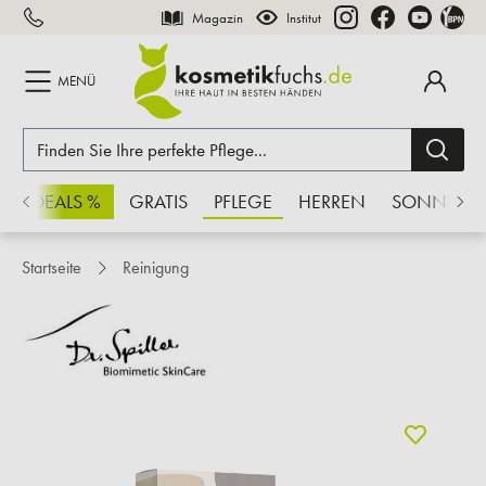
Magazin
Institut
inhalt springen
MENÜ
CHSDEALS %
GRATIS
PFLEGE
HERREN
SONNE
Startseite
Reinigung