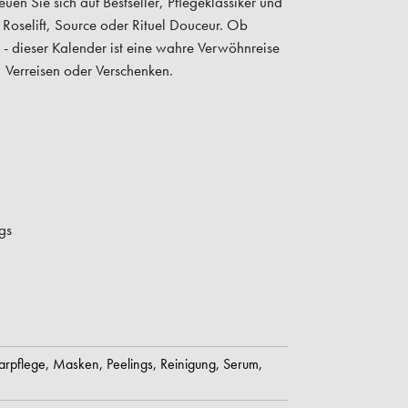
en Sie sich auf Bestseller, Pflegeklassiker und
 Roselift, Source oder Rituel Douceur. Ob
- dieser Kalender ist eine wahre Verwöhnreise
 Verreisen oder Verschenken.
gs
arpflege,
Masken,
Peelings,
Reinigung,
Serum,