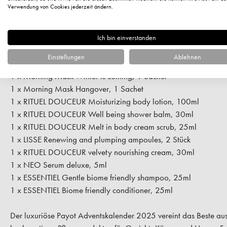
1 x MY PAYOT Vitamin rich cream, 30ml
Verwendung von Cookies jederzeit ändern.
1 x No 2 Cachemire Cream, 15ml
1 x No 2 Soothing moisturizing lipstick, 4g
1 x SOURCE Adaptogen moisturizing cream, 30ml
Ich bin einverstanden
1 x SOURCE Rehydrating balm mask, 15ml
Einstellungen
Ablehnen
1 x ROSELIFT Lifting Eye patch, 1 Sachet
1 x Morning Mask Winter is coming, 1 Sachet
1 x Morning Mask Hangover, 1 Sachet
1 x RITUEL DOUCEUR Moisturizing body lotion, 100ml
1 x RITUEL DOUCEUR Well being shower balm, 30ml
1 x RITUEL DOUCEUR Melt in body cream scrub, 25ml
1 x LISSE Renewing and plumping ampoules, 2 Stück
1 x RITUEL DOUCEUR velvety nourishing cream, 30ml
1 x NEO Serum deluxe, 5ml
1 x ESSENTIEL Gentle biome friendly shampoo, 25ml
1 x ESSENTIEL Biome friendly conditioner, 25ml
Der luxuriöse Payot Adventskalender 2025 vereint das Beste aus