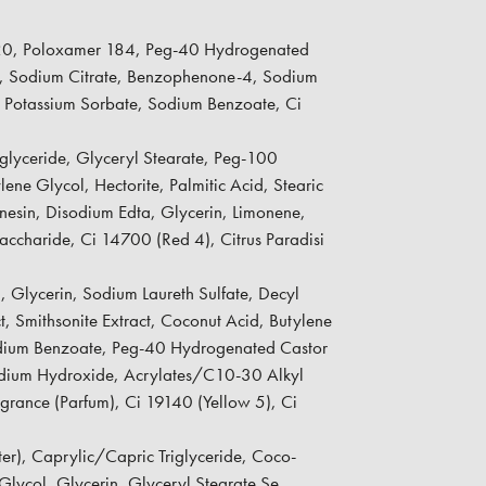
20, Poloxamer 184, Peg-40 Hydrogenated
e), Sodium Citrate, Benzophenone-4, Sodium
d, Potassium Sorbate, Sodium Benzoate, Ci
glyceride, Glyceryl Stearate, Peg-100
ene Glycol, Hectorite, Palmitic Acid, Stearic
nesin, Disodium Edta, Glycerin, Limonene,
saccharide, Ci 14700 (Red 4), Citrus Paradisi
 Glycerin, Sodium Laureth Sulfate, Decyl
, Smithsonite Extract, Coconut Acid, Butylene
dium Benzoate, Peg-40 Hydrogenated Castor
Sodium Hydroxide, Acrylates/C10-30 Alkyl
grance (Parfum), Ci 19140 (Yellow 5), Ci
r), Caprylic/Capric Triglyceride, Coco-
lycol, Glycerin, Glyceryl Stearate Se,