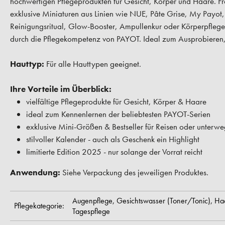
hochwertigen Pflegeprodukten für Gesicht, Körper und Haare. Freu
exklusive Miniaturen aus Linien wie NUE, Pâte Grise, My Payot,
Reinigungsritual, Glow-Booster, Ampullenkur oder Körperpflege 
durch die Pflegekompetenz von PAYOT. Ideal zum Ausprobieren,
Hauttyp:
Für alle Hauttypen geeignet.
Ihre Vorteile im Überblick:
vielfältige Pflegeprodukte für Gesicht, Körper & Haare
ideal zum Kennenlernen der beliebtesten PAYOT-Serien
exklusive Mini-Größen & Bestseller für Reisen oder unterwe
stilvoller Kalender - auch als Geschenk ein Highlight
limitierte Edition 2025 - nur solange der Vorrat reicht
Anwendung:
Siehe Verpackung des jeweiligen Produktes.
Augenpflege,
Gesichtswasser (Toner/Tonic),
Ha
Pflegekategorie:
Tagespflege