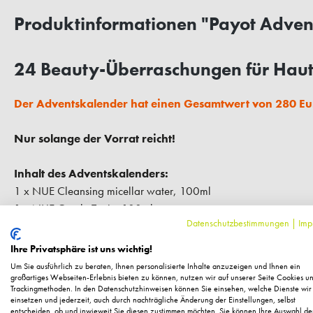
Produktinformationen "Payot Adven
24 Beauty-Überraschungen für Haut
Der Adventskalender hat einen Gesamtwert von 280 Eu
Nur solange der Vorrat reicht!
Inhalt des Adventskalenders:
1 x NUE Cleansing micellar water, 100ml
1 x NUE Gentle Tonic, 100ml
Datenschutzbestimmungen
|
Imp
1 x NUE D´Tox mask, 15ml
1 x PATE GRISE Purifying foaminggel cleanser, 50ml
Ihre Privatsphäre ist uns wichtig!
1 x PATE GRISE Moisturizing mattifying emulsion, 15ml
Um Sie ausführlich zu beraten, Ihnen personalisierte Inhalte anzuzeigen und Ihnen ein
1 x Konjak Sponge, 1 Stück
großartiges Webseiten-Erlebnis bieten zu können, nutzen wir auf unserer Seite Cookies u
Trackingmethoden. In den Datenschutzhinweisen können Sie einsehen, welche Dienste wir
1 x MY PAYOT Radiance sleep mask, 15ml
einsetzen und jederzeit, auch durch nachträgliche Änderung der Einstellungen, selbst
entscheiden, ob und inwieweit Sie diesen zustimmen möchten. Sie können Ihre Auswahl de