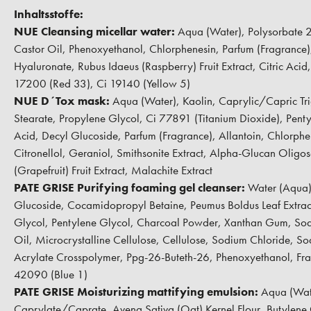
Inhaltsstoffe:
NUE Cleansing micellar water:
Aqua (Water), Polysorbate 
Castor Oil, Phenoxyethanol, Chlorphenesin, Parfum (Fragranc
Hyaluronate, Rubus Idaeus (Raspberry) Fruit Extract, Citric Aci
17200 (Red 33), Ci 19140 (Yellow 5)
NUE D´Tox mask:
Aqua (Water), Kaolin, Caprylic/Capric Tri
Stearate, Propylene Glycol, Ci 77891 (Titanium Dioxide), Pentyl
Acid, Decyl Glucoside, Parfum (Fragrance), Allantoin, Chlorphe
Citronellol, Geraniol, Smithsonite Extract, Alpha-Glucan Oligo
(Grapefruit) Fruit Extract, Malachite Extract
PATE GRISE Purifying foaming gel cleanser:
Water (Aqua),
Glucoside, Cocamidopropyl Betaine, Peumus Boldus Leaf Extract
Glycol, Pentylene Glycol, Charcoal Powder, Xanthan Gum, So
Oil, Microcrystalline Cellulose, Cellulose, Sodium Chloride, 
Acrylate Crosspolymer, Ppg-26-Buteth-26, Phenoxyethanol, Fra
42090 (Blue 1)
PATE GRISE Moisturizing mattifying emulsion:
Aqua (Wate
Caprylate/Caprate, Avena Sativa (Oat) Kernel Flour, Butylene G