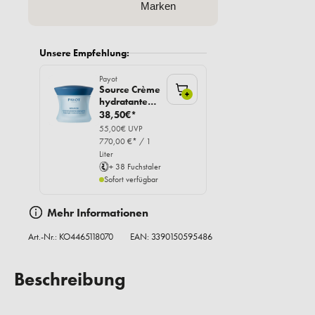
Marken
Unsere Empfehlung:
Payot
Source Crème
+
hydratante
adaptogene,
38,50€*
50ml
55,00€ UVP
770,00 €* / 1
Liter
+ 38 Fuchstaler
Sofort verfügbar
Mehr Informationen
Art.-Nr.:
KO4465118070
EAN: 3390150595486
Beschreibung