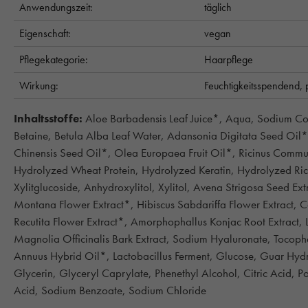
Anwendungszeit:
täglich
Eigenschaft:
vegan
Pflegekategorie:
Haarpflege
Wirkung:
Feuchtigkeitsspendend,
Inhaltsstoffe:
Aloe Barbadensis Leaf Juice*, Aqua, Sodium C
Betaine, Betula Alba Leaf Water, Adansonia Digitata Seed Oil*
Chinensis Seed Oil*, Olea Europaea Fruit Oil*, Ricinus Comm
Hydrolyzed Wheat Protein, Hydrolyzed Keratin, Hydrolyzed Rice
Xylitglucoside, Anhydroxylitol, Xylitol, Avena Strigosa Seed Ext
Montana Flower Extract*, Hibiscus Sabdariffa Flower Extract, C
Recutita Flower Extract*, Amorphophallus Konjac Root Extract, L
Magnolia Officinalis Bark Extract, Sodium Hyaluronate, Tocoph
Annuus Hybrid Oil*, Lactobacillus Ferment, Glucose, Guar Hy
Glycerin, Glyceryl Caprylate, Phenethyl Alcohol, Citric Acid, P
Acid, Sodium Benzoate, Sodium Chloride