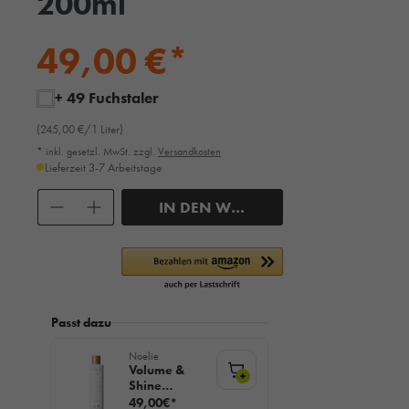
200ml
49,00 €*
+ 49 Fuchstaler
(245,00 €/1 Liter)
* inkl. gesetzl. MwSt. zzgl.
Versandkosten
Lieferzeit 3-7 Arbeitstage
Anzahl
IN DEN WARENKORB
Passt dazu
Noelie
Volume &
+
Shine
Hydrating
49,00€*