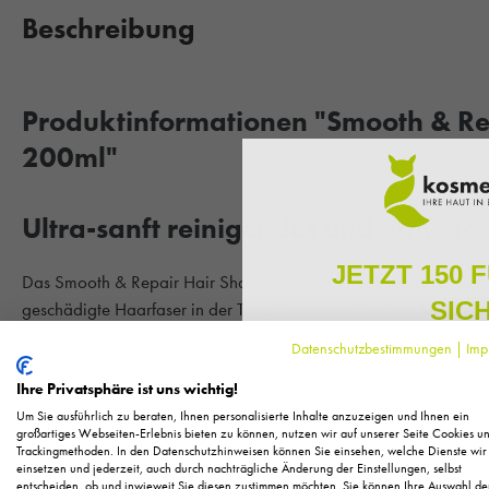
Beschreibung
Produktinformationen "Smooth & R
200ml"
Ultra-sanft reinigendes und nährsto
JETZT 150 
Das Smooth & Repair Hair Shampoo von NOELIE repariert durch 
SIC
geschädigte Haarfaser in der Tiefe. Das Haar lässt sich leicht
Gönnen Sie sich wieder den seidigen Glanz Ihrer natürlichen Sc
Datenschutzbestimmungen
|
Imp
Melden Sie sich zu unserem N
regelmäßig exklusive Inform
Ihre Privatsphäre ist uns wichtig!
Haartyp:
Für trockenes, sprödes, strapaziertes, brüchiges und 
Pflege, neue Produkte u
Um Sie ausführlich zu beraten, Ihnen personalisierte Inhalte anzuzeigen und Ihnen ein
Als kleines Dankeschön für 
großartiges Webseiten-Erlebnis bieten zu können, nutzen wir auf unserer Seite Cookies u
Ihre Vorteile im Überblick:
Trackingmethoden. In den Datenschutzhinweisen können Sie einsehen, welche Dienste wir
Ihnen
150 Fuchstaler*
, die
einsetzen und jederzeit, auch durch nachträgliche Änderung der Einstellungen, selbst
Einkauf einl
repariert geschädigte Haarfasern in der Tiefe
entscheiden, ob und inwieweit Sie diesen zustimmen möchten. Sie können Ihre Auswahl de