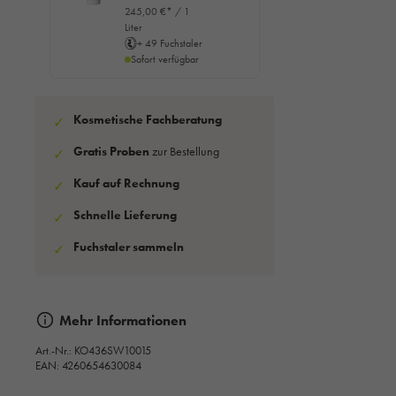
Conditioner,
245,00 €* / 1
200ml
Liter
+ 49 Fuchstaler
Sofort verfügbar
Kosmetische Fachberatung
✓
Gratis Proben
zur Bestellung
✓
Kauf auf Rechnung
✓
Schnelle Lieferung
✓
Fuchstaler sammeln
✓
Mehr Informationen
Art.-Nr.:
KO436SW10015
EAN: 4260654630084