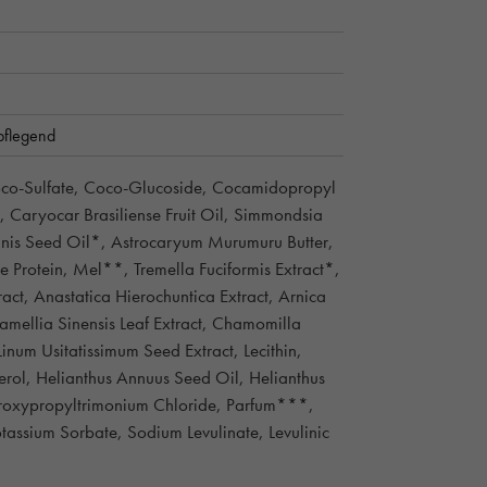
pflegend
oco-Sulfate, Coco-Glucoside, Cocamidopropyl
, Caryocar Brasiliense Fruit Oil, Simmondsia
unis Seed Oil*, Astrocaryum Murumuru Butter,
 Protein, Mel**, Tremella Fuciformis Extract*,
ract, Anastatica Hierochuntica Extract, Arnica
amellia Sinensis Leaf Extract, Chamomilla
inum Usitatissimum Seed Extract, Lecithin,
erol, Helianthus Annuus Seed Oil, Helianthus
droxypropyltrimonium Chloride, Parfum***,
otassium Sorbate, Sodium Levulinate, Levulinic