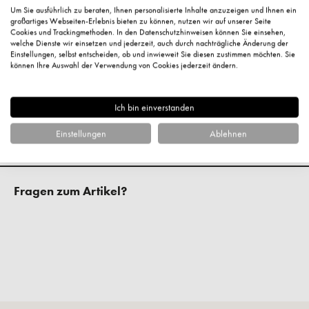
Stearate, Pentylene Glycol, Cetearyl Alcohol,
Um Sie ausführlich zu beraten, Ihnen personalisierte Inhalte anzuzeigen und Ihnen ein
großartiges Webseiten-Erlebnis bieten zu können, nutzen wir auf unserer Seite
Butyrospermum Parkii Butter, Hydrogenated Vegetable Oil,
Cookies und Trackingmethoden. In den Datenschutzhinweisen können Sie einsehen,
Hydroxyacetophenone, Xanthan Gum, Parfum, Sodium
welche Dienste wir einsetzen und jederzeit, auch durch nachträgliche Änderung der
Einstellungen, selbst entscheiden, ob und inwieweit Sie diesen zustimmen möchten. Sie
Gluconate, Citric Acid.
können Ihre Auswahl der Verwendung von Cookies jederzeit ändern.
Kundenbewertungen
Ich bin einverstanden
Einstellungen
Ablehnen
Fragen zum Artikel?