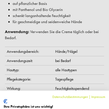
auf pflanzlicher Basis
mit Panthenol und Bio Glycerin
schenkt langanhaltende Feuchtigkeit
für geschmeidige und seidenweiche Hände
Anwendung:
Verwenden Sie die Creme täglich oder bei
Bedarf.
Anwendungsbereich:
Hände/Nägel
Anwendungszeit:
bei Bedarf
Hauttyp:
alle Hauttypen
Pflegekategorie:
Tagespflege
Wirkung:
Feuchtigkeitsspendend
Datenschutzbestimmungen
|
Impressum
Inhaltsstoffe:
Aqua, Squalane, Polyglyceryl-3
Methylglucose Distearate, Glycerin, Panthenol, Glyceryl
Ihre Privatsphäre ist uns wichtig!