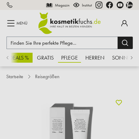
Magazin
Institut
inhalt springen
MENÜ
CHSDEALS %
GRATIS
PFLEGE
HERREN
SONNE
Startseite
Reisegrößen