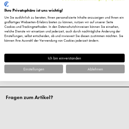
Incanus Flower/Leaf/Stem Extract, Trehalose, Sodium
Benzoate, Potassium Sorbate, Benzyl Salicylate, Mica,
Ihre Privatsphäre ist uns wichtig!
Haematococcus Pluvialis Extract, Rosa Floribunda Callus
Um Sie ausführlich zu beraten, Ihnen personalisierte Inhalte anzuzeigen und Ihnen ein
Extract, Ci 77491 [Iron Oxides]
großartiges Webseiten-Erlebnis bieten zu können, nutzen wir auf unserer Seite
Cookies und Trackingmethoden. In den Datenschutzhinweisen können Sie einsehen,
welche Dienste wir einsetzen und jederzeit, auch durch nachträgliche Änderung der
Einstellungen, selbst entscheiden, ob und inwieweit Sie diesen zustimmen möchten. Sie
Hersteller-Kontaktinformationen
können Ihre Auswahl der Verwendung von Cookies jederzeit ändern.
Ich bin einverstanden
Kundenbewertungen
Einstellungen
Ablehnen
Fragen zum Artikel?