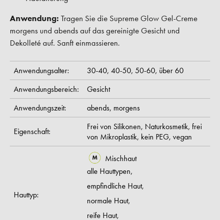
Anwendung:
Tragen Sie die Supreme Glow Gel-Creme
morgens und abends auf das gereinigte Gesicht und
Dekolleté auf. Sanft einmassieren.
Anwendungsalter:
30-40,
40-50,
50-60,
über 60
Anwendungsbereich:
Gesicht
Anwendungszeit:
abends,
morgens
Frei von Silikonen,
Naturkosmetik,
frei
Eigenschaft:
von Mikroplastik,
kein PEG,
vegan
Mischhaut
alle Hauttypen,
empfindliche Haut,
Hauttyp:
normale Haut,
reife Haut,