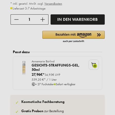
* inkl. gesetzl. MwSt. zzgl.
Versandkosten
Lieferzeit 3-7 Arbeitstage
Anzahl
IN DEN WARENKORB
Passt dazu
Annemarie Börlind
GESICHTS-STRAFFUNGS-GEL,
+
50ml
27,96€*
34,95€ UVP
559,20 €* / 1 Liter
+ 27 Fuchstaler
Sofort verfügbar
Kosmetische Fachberatung
✓
Gratis Proben
zur Bestellung
✓