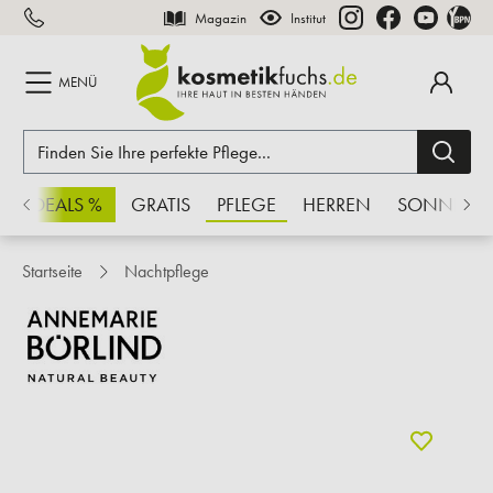
Magazin
Institut
inhalt springen
MENÜ
CHSDEALS %
GRATIS
PFLEGE
HERREN
SONNE
Startseite
Nachtpflege