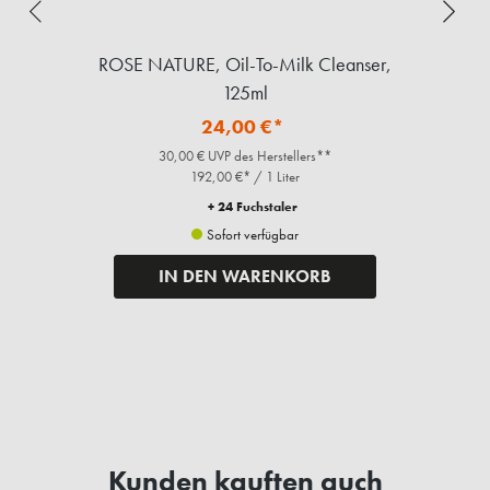
-
ROSE NATURE, Oil-To-Milk Cleanser,
R
125ml
24,00 €*
30,00 € UVP des Herstellers**
192,00 €* / 1 Liter
+ 24 Fuchstaler
Sofort verfügbar
IN DEN WARENKORB
Kunden kauften auch