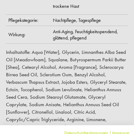
trockene Haut
Pflegekategorie:
Nachtpflege,
Tagespflege
Anti-Aging,
Feuchtigkeitsspendend,
Wirkung:
glättend,
pflegend
Inhaltsstoffe: Aqua [Water], Glycerin, Limnanthes Alba Seed
Oil [Meadowfoam], Squalane, Butyrospermum Parkii Butter
[Shea], Cetearyl Alcohol, Aroma [Fragrance], Sclerocarya
Birrea Seed Oil, Sclerotium Gum, Benzyl Alcohol,
Verbascum Thapsus Extract, Jojoba Esters, Glyceryl Stearate,
Ectoin, Tocopherol, Sodium Levulinate, Helianthus Annuus
Seed Cera, Sodium Stearoyl Glutamate, Glyceryl
Caprylate, Sodium Anisate, Helianthus Annuus Seed Oil
[Sunflower], Citronellol, Linalool, Citric Acid,
Caprylic/Capric Triglyceride, Arginine, Limonene,
Polyglycerin-3, Paeonia Lactiflora Root Extract, Cistus
Datenschutzbestimmungen
|
Impressum