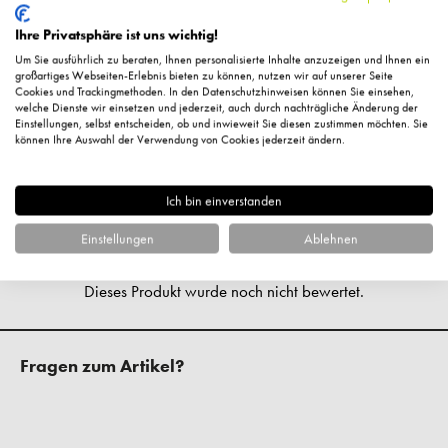
Anti-Aging,
Feuchtigkeitsspendend,
Wirkung:
aufpolsternd
Ihre Privatsphäre ist uns wichtig!
Um Sie ausführlich zu beraten, Ihnen personalisierte Inhalte anzuzeigen und Ihnen ein
Inhaltsstoffe:
Aqua, Pentylene Glycol, Glycerin, Butylene
großartiges Webseiten-Erlebnis bieten zu können, nutzen wir auf unserer Seite
Cookies und Trackingmethoden. In den Datenschutzhinweisen können Sie einsehen,
Glycol, Panthenol, Sodium Hyaluronate, Hydrolyzed
welche Dienste wir einsetzen und jederzeit, auch durch nachträgliche Änderung der
Einstellungen, selbst entscheiden, ob und inwieweit Sie diesen zustimmen möchten. Sie
Hyaluronic Acid, Lactobacillus Ferment, Lactobacillus, Cocos
können Ihre Auswahl der Verwendung von Cookies jederzeit ändern.
Nucifera Fruit Extract, Caprylyl Glycol, Polyacrylate
Crosspolymer-11, Sodium Gluconate.
Ich bin einverstanden
Kundenbewertungen
Einstellungen
Ablehnen
Fragen zum Artikel?