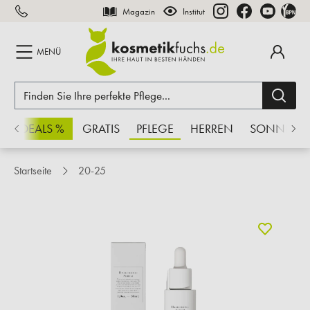
Magazin
Institut
inhalt springen
MENÜ
CHSDEALS %
GRATIS
PFLEGE
HERREN
SONNE
Startseite
20-25