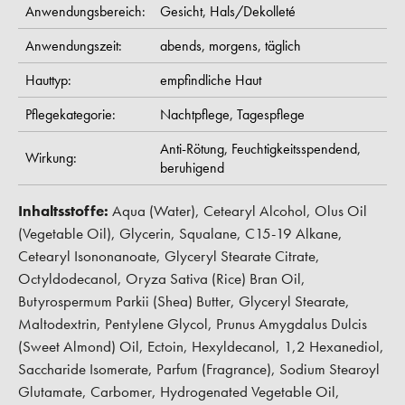
Anwendungsbereich:
Gesicht,
Hals/Dekolleté
Anwendungszeit:
abends,
morgens,
täglich
Hauttyp:
empfindliche Haut
Pflegekategorie:
Nachtpflege,
Tagespflege
Anti-Rötung,
Feuchtigkeitsspendend,
Wirkung:
beruhigend
Inhaltsstoffe:
Aqua (Water), Cetearyl Alcohol, Olus Oil
(Vegetable Oil), Glycerin, Squalane, C15-19 Alkane,
Cetearyl Isononanoate, Glyceryl Stearate Citrate,
Octyldodecanol, Oryza Sativa (Rice) Bran Oil,
Butyrospermum Parkii (Shea) Butter, Glyceryl Stearate,
Maltodextrin, Pentylene Glycol, Prunus Amygdalus Dulcis
(Sweet Almond) Oil, Ectoin, Hexyldecanol, 1,2 Hexanediol,
Saccharide Isomerate, Parfum (Fragrance), Sodium Stearoyl
Glutamate, Carbomer, Hydrogenated Vegetable Oil,