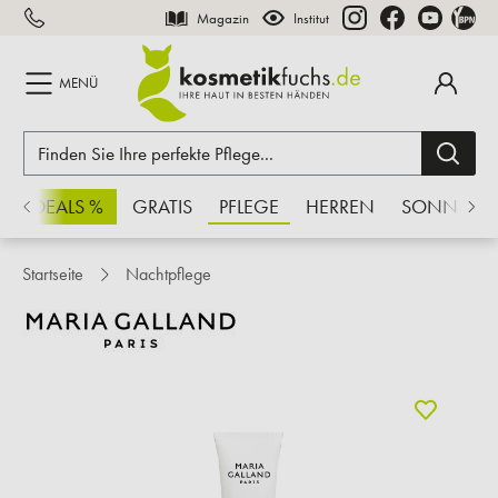
Magazin
Institut
inhalt springen
MENÜ
CHSDEALS %
GRATIS
PFLEGE
HERREN
SONNE
Startseite
Nachtpflege