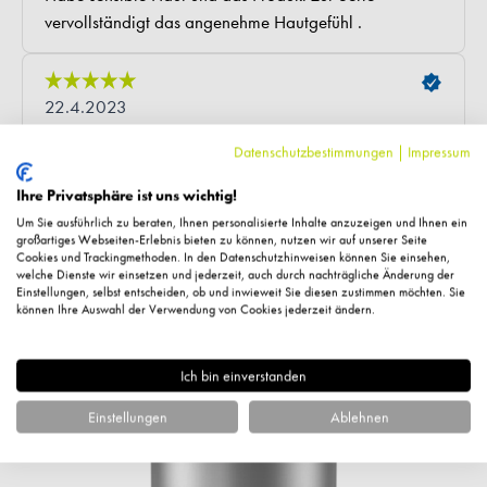
Datenschutzbestimmungen
|
Impressum
Ihre Privatsphäre ist uns wichtig!
Fragen zum Artikel?
Um Sie ausführlich zu beraten, Ihnen personalisierte Inhalte anzuzeigen und Ihnen ein
großartiges Webseiten-Erlebnis bieten zu können, nutzen wir auf unserer Seite
Cookies und Trackingmethoden. In den Datenschutzhinweisen können Sie einsehen,
welche Dienste wir einsetzen und jederzeit, auch durch nachträgliche Änderung der
Einstellungen, selbst entscheiden, ob und inwieweit Sie diesen zustimmen möchten. Sie
können Ihre Auswahl der Verwendung von Cookies jederzeit ändern.
Ähnliche Artikel
Ich bin einverstanden
%
Einstellungen
Ablehnen