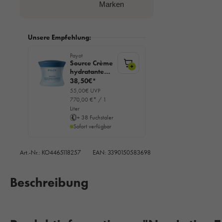
Marken
Unsere Empfehlung:
Payot
Source Crème
+
hydratante
adaptogene,
38,50€*
50ml
55,00€ UVP
770,00 €* / 1
Liter
+ 38 Fuchstaler
Sofort verfügbar
Art.-Nr.:
KO4465118257
EAN: 3390150583698
Beschreibung