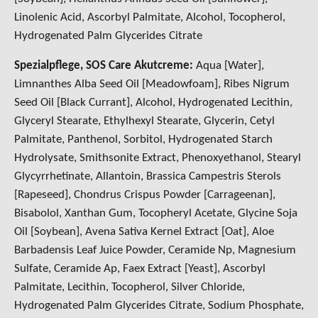
Linolenic Acid, Ascorbyl Palmitate, Alcohol, Tocopherol,
Hydrogenated Palm Glycerides Citrate
Spezialpflege, SOS Care Akutcreme
:
Aqua [Water],
Limnanthes Alba Seed Oil [Meadowfoam], Ribes Nigrum
Seed Oil [Black Currant], Alcohol, Hydrogenated Lecithin,
Glyceryl Stearate, Ethylhexyl Stearate, Glycerin, Cetyl
Palmitate, Panthenol, Sorbitol, Hydrogenated Starch
Hydrolysate, Smithsonite Extract, Phenoxyethanol, Stearyl
Glycyrrhetinate, Allantoin, Brassica Campestris Sterols
[Rapeseed], Chondrus Crispus Powder [Carrageenan],
Bisabolol, Xanthan Gum, Tocopheryl Acetate, Glycine Soja
Oil [Soybean], Avena Sativa Kernel Extract [Oat], Aloe
Barbadensis Leaf Juice Powder, Ceramide Np, Magnesium
Sulfate, Ceramide Ap, Faex Extract [Yeast], Ascorbyl
Palmitate, Lecithin, Tocopherol, Silver Chloride,
Hydrogenated Palm Glycerides Citrate, Sodium Phosphate,