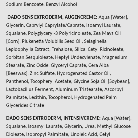
Sodium Benzoate, Benzyl Alcohol
DADO SENS EXTRODERM, AUGENCREME:
Aqua [Water],
Glycerin, Caprylyl Caprylate/Caprate, Isoamyl Laurate,
Squalane, Polyglyceryl-3 Polyricinoleate, Zea Mays Oil
[Corn], Plukenetia Volubilis Seed Oil, Selaginella
Lepidophylla Extract, Trehalose, Silica, Cetyl Ricinoleate,
Sorbitan Sesquioleate, Heptyl Undecylenate, Magnesium
Stearate, Zinc Oxide, Glyceryl Caprate, Cera Alba
[Beeswax], Zinc Sulfate, Hydrogenated Castor Oil,
Panthenol, Tocopheryl Acetate, Glycine Soja Oil [Soybean],
Lactobacillus Ferment, Aluminum Tristearate, Ascorbyl
Palmitate, Lecithin, Tocopherol, Hydrogenated Palm
Glycerides Citrate
DADO SENS EXTRODERM, INTENSIVCREME:
Aqua [Water],
Squalane, Isoamyl Laurate, Glycerin, Urea, Methyl Glucose
Dioleate, Isopropyl Palmitate, Linoleic Acid, Cetyl