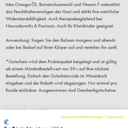
Inka-Omega-Öl, Borretschsamenöl und Vitamin F unterstützt
das Feuchthaltevermögen der Haut und stärkt ihre natürliche
Widerstandsfähigkeit. Auch therapiebegleitend bei
Neurodermitis & Psoriasis. Auch für Kleinkinder geeignet.
Anwendung:
Tragen Sie den Balsam morgens und abends
oder bei Bedarf auf Ihren Körper auf und verteilen ihn sanft.
*Gutschein wird dem Probierpaket beigelegt und ist gültig
ab einem Mindestbestellwert von 30¬ auf Ihre nächste
Bestellung. Einfach den Gutscheincode im Warenkorb
eingeben und der Rabatt wird abgezogen. Nur einmal pro
Kunde einlösbar. Ausgenommen sind Geschenkgutscheine.
BABOR Clay Multi-Cleanser:
Aqua/Water/Eau, Kaolin,
Datenschutzbestimmungen
|
Impressum
Cetearyl Alcohol, Helianthus Annuus Seed Oil, Glycerin,
C12-15 Alkyl Benzoate, Lactococcus Ferment Lysate, Decyl