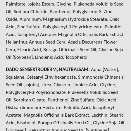
Palmitate, Jojoba Esters, Glycine, Plukenetia Volubilis Seed
Oil, Sodium Chloride, Panthenol, Polyglycerin-3, Zinc
Oxide, Aluminum/Magnesium Hydroxide Stearate, Oleic
Acid, Zinc Sulfate, Polyglyceryl-3 Polyricinoleate, Palmitic
Acid, Tocopheryl Acetate, Magnolia Officinalis Bark Extract,
Helianthus Annuus Seed Cera, Acacia Decurrens Flower
Cera, Stearic Acid, Borago Officinalis Seed Oil, Glycine Soja
Oil [Soybean], Linolenic Acid, Tocopherol
DADO SENSEXTRODERM, HAUTBALSAM:
Aqua [Water],
Squalane, Cetearyl Ethylhexanoate, Simmondsia Chinensis
Seed Oil [Jojoba], Urea, Glycerin, Linoleic Acid, Glycine,
Polyglyceryl-3 Polyricinoleate, Plukenetia Volubilis Seed
Oil, Sorbitan Oleate, Panthenol, Zinc Sulfate, Oleic Acid,
Disteardimonium Hectorite, Palmitic Acid, Tocopheryl
Acetate, Magnolia Officinalis Bark Extract, Lecithin, Stearic
Acid, Bisabolol, Borago Officinalis Seed Oil, Glycine Soja Oil
[Soybean], Helianthus Annuus Seed Oil [Sunflower],