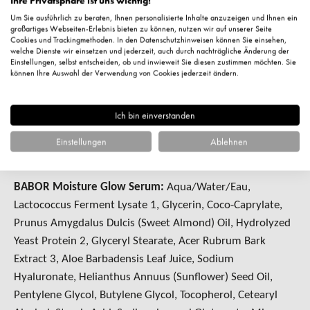
Ihre Privatsphäre ist uns wichtig!
Glucoside, Coco-Glucoside, Hydrolyzed Yeast Protein, Vitis
Um Sie ausführlich zu beraten, Ihnen personalisierte Inhalte anzuzeigen und Ihnen ein
großartiges Webseiten-Erlebnis bieten zu können, nutzen wir auf unserer Seite
Vinifera Seed Oil, Cetearyl Glucoside, Xanthan Gum, Cera
Cookies und Trackingmethoden. In den Datenschutzhinweisen können Sie einsehen,
Carnauba/Copernicia Cerifera (Carnauba) Wax/Cire De
welche Dienste wir einsetzen und jederzeit, auch durch nachträgliche Änderung der
Einstellungen, selbst entscheiden, ob und inwieweit Sie diesen zustimmen möchten. Sie
Carnauba, Acer Rubrum Bark Extract, Butylene Glycol,
können Ihre Auswahl der Verwendung von Cookies jederzeit ändern.
Sodium Cetearyl Sulfate, Phenoxyethanol, Pentylene
Glycol, Ethylhexylglycerin, Citric Acid, Tocopherol,Lactic
Ich bin einverstanden
Acid, Sodium Chloride, Sodium Benzoate, Fragrance
(Parfum), Limonene, Chromium Oxide Greens (Ci
Einstellungen
Ablehnen
77288),Titanium Dioxide (Ci 77891)
BABOR Moisture Glow Serum:
Aqua/Water/Eau,
Lactococcus Ferment Lysate 1, Glycerin, Coco-Caprylate,
Prunus Amygdalus Dulcis (Sweet Almond) Oil, Hydrolyzed
Yeast Protein 2, Glyceryl Stearate, Acer Rubrum Bark
Extract 3, Aloe Barbadensis Leaf Juice, Sodium
Hyaluronate, Helianthus Annuus (Sunflower) Seed Oil,
Pentylene Glycol, Butylene Glycol, Tocopherol, Cetearyl