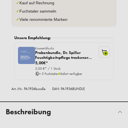
✓
Kauf auf Rechnung
✓
Fuchstaler sammeln
✓
Viele renommierte Marken
Unsere Empfehlung:
Kosmetikfuchs
Probenbundle, Dr. Spiller
+
Feuchtigkeitspflege trockener
Haut
5,00€*
5,00 €* / 1 Stück
+ 5 Fuchstaler
Sofort verfügbar
Art.-Nr.:
PA1936bundle
EAN: PA1936BUNDLE
Beschreibung