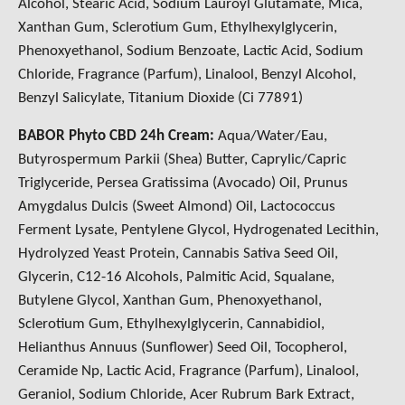
Alcohol, Stearic Acid, Sodium Lauroyl Glutamate, Mica,
Xanthan Gum, Sclerotium Gum, Ethylhexylglycerin,
Phenoxyethanol, Sodium Benzoate, Lactic Acid, Sodium
Chloride, Fragrance (Parfum), Linalool, Benzyl Alcohol,
Benzyl Salicylate, Titanium Dioxide (Ci 77891)
BABOR Phyto CBD 24h Cream
:
Aqua/Water/Eau,
Butyrospermum Parkii (Shea) Butter, Caprylic/Capric
Triglyceride, Persea Gratissima (Avocado) Oil, Prunus
Amygdalus Dulcis (Sweet Almond) Oil, Lactococcus
Ferment Lysate, Pentylene Glycol, Hydrogenated Lecithin,
Hydrolyzed Yeast Protein, Cannabis Sativa Seed Oil,
Glycerin, C12-16 Alcohols, Palmitic Acid, Squalane,
Butylene Glycol, Xanthan Gum, Phenoxyethanol,
Sclerotium Gum, Ethylhexylglycerin, Cannabidiol,
Helianthus Annuus (Sunflower) Seed Oil, Tocopherol,
Ceramide Np, Lactic Acid, Fragrance (Parfum), Linalool,
Geraniol, Sodium Chloride, Acer Rubrum Bark Extract,