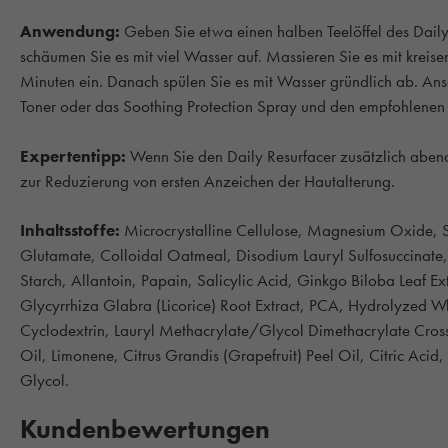
Anwendung:
Geben Sie etwa einen halben Teelöffel des Dail
schäumen Sie es mit viel Wasser auf. Massieren Sie es mit kreis
Minuten ein. Danach spülen Sie es mit Wasser gründlich ab. An
Toner oder das Soothing Protection Spray und den empfohlenen
Expertentipp:
Wenn Sie den Daily Resurfacer zusätzlich abe
zur Reduzierung von ersten Anzeichen der Hautalterung.
Inhaltsstoffe:
Microcrystalline Cellulose, Magnesium Oxide, 
Glutamate, Colloidal Oatmeal, Disodium Lauryl Sulfosuccinate,
Starch, Allantoin, Papain, Salicylic Acid, Ginkgo Biloba Leaf Ext
Glycyrrhiza Glabra (Licorice) Root Extract, PCA, Hydrolyzed Wh
Cyclodextrin, Lauryl Methacrylate/Glycol Dimethacrylate Crossp
Oil, Limonene, Citrus Grandis (Grapefruit) Peel Oil, Citric Aci
Glycol.
Kundenbewertungen