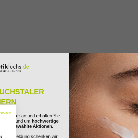
FUCHSTALER
HERN
liant® Nachfüller, 74g"
ressum
ewsletter an und erhalten Sie
ationen rund um
hochwertige
nd ausgewählte Aktionen.
Ihre Anmeldung schenken wir
nd