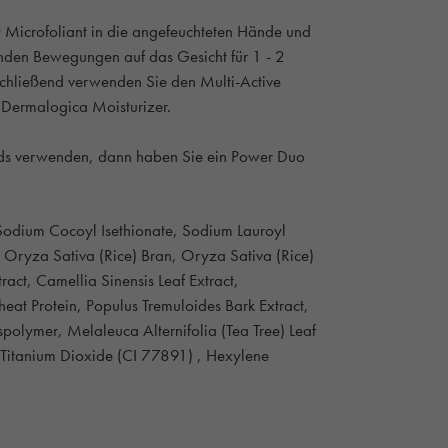
y Microfoliant in die angefeuchteten Hände und
enden Bewegungen auf das Gesicht für 1 - 2
schließend verwenden Sie den Multi-Active
 Dermalogica Moisturizer.
nds verwenden, dann haben Sie ein Power Duo
Sodium Cocoyl Isethionate, Sodium Lauroyl
 Oryza Sativa (Rice) Bran, Oryza Sativa (Rice)
ract, Camellia Sinensis Leaf Extract,
eat Protein, Populus Tremuloides Bark Extract,
olymer, Melaleuca Alternifolia (Tea Tree) Leaf
d, Titanium Dioxide (CI 77891) , Hexylene