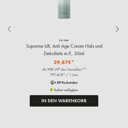
La mer
Supreme Lift, Anti Age Cream Hals und
Dekollete m.P., 50ml
39,87€*
46,90€ UVP des Herstellers**
797,40 €* / 1 Liter
+ 39 Fuchstaler
Sofort verfügbar
IN DEN WARENKORB