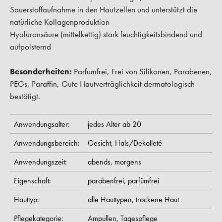
Sauerstoffaufnahme in den Hautzellen und unterstützt die
natürliche Kollagenproduktion
Hyaluronsäure (mittelkettig) stark feuchtigkeitsbindend und
aufpolsternd
Besonderheiten:
Parfumfrei, Frei von Silikonen, Parabenen,
PEGs, Paraffin, Gute Hautverträglichkeit dermatologisch
bestätigt.
Anwendungsalter:
jedes Alter ab 20
Anwendungsbereich:
Gesicht,
Hals/Dekolleté
Anwendungszeit:
abends,
morgens
Eigenschaft:
parabenfrei,
parfümfrei
Hauttyp:
alle Hauttypen,
trockene Haut
Pflegekategorie:
Ampullen,
Tagespflege