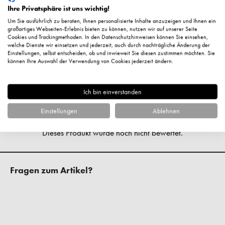
acid, tocopherol, ascorbyl palmitate, tin oxide, palmitoyl
Ihre Privatsphäre ist uns wichtig!
tripeptide-1, citric acid, helianthus annuus (sunflower) seed
Um Sie ausführlich zu beraten, Ihnen personalisierte Inhalte anzuzeigen und Ihnen ein
oil, titanium dioxide (CI 77891), red 7 lake (CI 15850), iron
großartiges Webseiten-Erlebnis bieten zu können, nutzen wir auf unserer Seite
Cookies und Trackingmethoden. In den Datenschutzhinweisen können Sie einsehen,
oxides (CI 77491, CI 77492, CI 77499)
welche Dienste wir einsetzen und jederzeit, auch durch nachträgliche Änderung der
Einstellungen, selbst entscheiden, ob und inwieweit Sie diesen zustimmen möchten. Sie
können Ihre Auswahl der Verwendung von Cookies jederzeit ändern.
Hersteller-Kontaktinformationen
Ich bin einverstanden
Kundenbewertungen
Einstellungen
Ablehnen
Fragen zum Artikel?