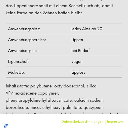
das Lippeninnere sanft mit einem Kosmetiktuch ab, damit
keine Farbe an den Zähnen haften bleibt.
Anwendungsalter:
jedes Alter ab 20
Anwendungsbereich:
Lippen
Anwendungszeit:
bei Bedarf
Eigenschaft:
vegan
MakeUp:
Lipgloss
Inhaltsstoffe: polybutene, octyldodecanol, silica,
VP/hexadecene copolymer,
phenylpropyldimethylsiloxysilicate, calcium sodium
borosilicate, mica, ethylhexyl palmitate, gossypium
herbaceum (cotton) seed oil, tribehenin, fragrance (parfum),
sorbitan isostearate, lecithin, punica granatum seed oil, lactic
Datenschutzbestimmungen
|
Impressum