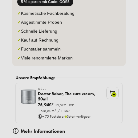
5 % sparen mit Code: OOS5
✓
Kosmetische Fachberatung
✓
Abgestimmte Proben
✓
Schnelle Lieferung
✓
Kauf auf Rechnung
✓
Fuchstaler sammeln
✓
Viele renommierte Marken
Unsere Empfehlung:
Babor
Doctor Babor, The cure cream,
+
50ml
75,94€*
119,90€ UVP
1.518,80 €* / 1 Liter
+ 75 Fuchstaler
Sofort verfügbar
Mehr Informationen