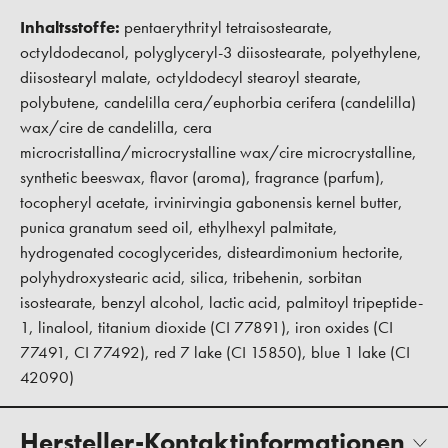
Inhaltsstoffe:
pentaerythrityl tetraisostearate,
octyldodecanol, polyglyceryl-3 diisostearate, polyethylene,
diisostearyl malate, octyldodecyl stearoyl stearate,
polybutene, candelilla cera/euphorbia cerifera (candelilla)
wax/cire de candelilla, cera
microcristallina/microcrystalline wax/cire microcrystalline,
synthetic beeswax, flavor (aroma), fragrance (parfum),
tocopheryl acetate, irvinirvingia gabonensis kernel butter,
punica granatum seed oil, ethylhexyl palmitate,
hydrogenated cocoglycerides, disteardimonium hectorite,
polyhydroxystearic acid, silica, tribehenin, sorbitan
isostearate, benzyl alcohol, lactic acid, palmitoyl tripeptide-
1, linalool, titanium dioxide (CI 77891), iron oxides (CI
77491, CI 77492), red 7 lake (CI 15850), blue 1 lake (CI
42090)
Hersteller-Kontaktinformationen