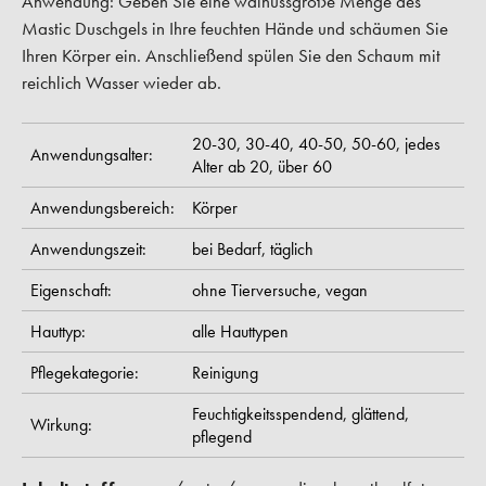
Anwendung:
Geben Sie eine walnussgroße Menge des
Mastic Duschgels in Ihre feuchten Hände und schäumen Sie
Ihren Körper ein. Anschließend spülen Sie den Schaum mit
reichlich Wasser wieder ab.
20-30,
30-40,
40-50,
50-60,
jedes
Anwendungsalter:
Alter ab 20,
über 60
Anwendungsbereich:
Körper
Anwendungszeit:
bei Bedarf,
täglich
Eigenschaft:
ohne Tierversuche,
vegan
Hauttyp:
alle Hauttypen
Pflegekategorie:
Reinigung
Feuchtigkeitsspendend,
glättend,
Wirkung:
pflegend