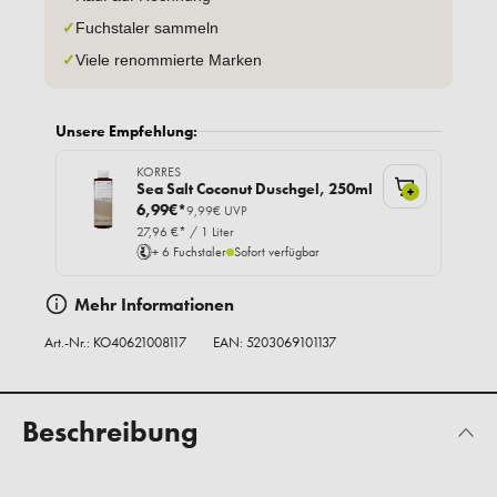
✓
Fuchstaler sammeln
✓
Viele renommierte Marken
Unsere Empfehlung:
KORRES
Sea Salt Coconut Duschgel, 250ml
+
6,99€*
9,99€ UVP
27,96 €* / 1 Liter
+ 6 Fuchstaler
Sofort verfügbar
Mehr Informationen
Art.-Nr.:
KO40621008117
EAN: 5203069101137
Beschreibung