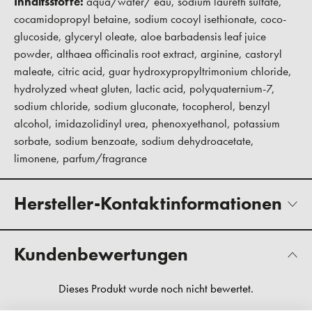
Inhaltsstoffe:
aqua/water/ eau, sodium laureth sulfate,
cocamidopropyl betaine, sodium cocoyl isethionate, coco-
glucoside, glyceryl oleate, aloe barbadensis leaf juice
powder, althaea officinalis root extract, arginine, castoryl
maleate, citric acid, guar hydroxypropyltrimonium chloride,
hydrolyzed wheat gluten, lactic acid, polyquaternium-7,
sodium chloride, sodium gluconate, tocopherol, benzyl
alcohol, imidazolidinyl urea, phenoxyethanol, potassium
sorbate, sodium benzoate, sodium dehydroacetate,
limonene, parfum/fragrance
Hersteller-Kontaktinformationen
Kundenbewertungen