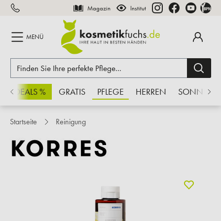
Magazin
Institut
inhalt springen
MENÜ
CHSDEALS %
GRATIS
PFLEGE
HERREN
SONNE
Startseite
Reinigung