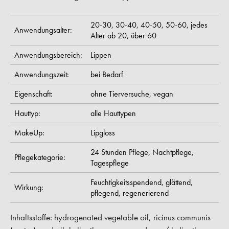
20-30,
30-40,
40-50,
50-60,
jedes
Anwendungsalter:
Alter ab 20,
über 60
Anwendungsbereich:
Lippen
Anwendungszeit:
bei Bedarf
Eigenschaft:
ohne Tierversuche,
vegan
Hauttyp:
alle Hauttypen
MakeUp:
Lipgloss
24 Stunden Pflege,
Nachtpflege,
Pflegekategorie:
Tagespflege
Feuchtigkeitsspendend,
glättend,
Wirkung:
pflegend,
regenerierend
Inhaltsstoffe: hydrogenated vegetable oil, ricinus communis