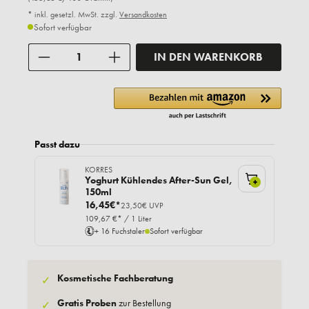
* inkl. gesetzl. MwSt. zzgl.
Versandkosten
Sofort verfügbar
Anzahl
IN DEN WARENKORB
Passt dazu
KORRES
Yoghurt Kühlendes After-Sun Gel,
+
150ml
16,45€*
23,50€ UVP
109,67 €* / 1 Liter
+ 16 Fuchstaler
Sofort verfügbar
Kosmetische Fachberatung
✓
Gratis Proben
zur Bestellung
✓