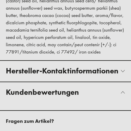
(castor) seed oil, helianthus annuus seed cera/ helianthus
annuus (sunflower) seed wax, butyrospermum parkii (shea)
butter, theobroma cacao (cocoa) seed butter, aroma/flavor,
dicalcium phosphate, synthetic fluorphlogopite, tocopherol,
macadamia ternifolia seed oil, helianthus annuus (sunflower)
seed oil, hypericum perforatum oil, linalool, tin oxide,
limonene, citric acid, may contain/peut contenir [+/-]: ci
77891/titanium dioxide, ci 77492/ iron oxides
Hersteller-Kontaktinformationen
Kundenbewertungen
Fragen zum Artikel?