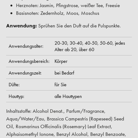
Herznoten: Jasmin, Pfingstrose, weißer Tee, Freesie
Basisnoten: Zedernholz, Moos, Moschus
Anwendung:
Sprühen Sie den Duft auf die Pulspunkte.
20-30,
30-40,
40-50,
50-60,
jedes
Anwendungsalter:
Alter ab 20,
über 60
Anwendungsbereich:
Körper
Anwendungszeit:
bei Bedarf
Düfte:
für Sie
Hauttyp:
alle Hauttypen
Inhaltsstoffe: Alcohol Denat., Parfum/Fragrance,
Aqua/Water/Eau, Brassica Campestris (Rapeseed) Seed
Oil, Rosmarinus Officinalis (Rosemary) Leaf Extract,
Alphaisomethyl Ionone, Benzyl Alcohol, Benzyl Benzoate,