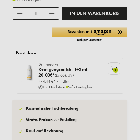
Anzahl
IN DEN WARENKORB
Passt dazu
Dr. Hauschka
Reinigungsmilch, 145 ml
+
20,00€*
25,00€ UVP
444,44 €* / 1 Liter
+ 20 Fuchstaler
Sofort verfügbar
Kosmetische Fachberatung
✓
Gratis Proben
zur Bestellung
✓
Kauf auf Rechnung
✓