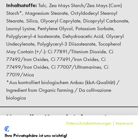
Inhaltsstoffe:
Talc, Zea Mays Starch/Zea Mays (Corn)
Starch*, Magnesium Stearate, Octyldodecyl Stearoyl
Stearate, Silica, Glyceryl Caprylate, Dicaprylyl Carbonate,
Lauroyl Lysine, Pentylene Glycol, Potassium Sorbate,
Polyglyceryl-4 Isostearate, Dehydroacetic Acid, Glyceryl
Undecylenate, Polyglyceryl-3 Diisostearate, Tocopherol
May Contain (+/-): Ci 77891/Titanium Dioxide, Ci
77492/Iron Oxides, Ci 77491/Iron Oxides, Ci
77499/Iron Oxides, Ci 77007/Ultramarines, Ci
77019/Mica
*Aus kontrolliert biologischem Anbau (kbA-Qualität) /
Ingredient from Organic Farming / Da coltivazione
biologica
Hersteller-Kontaktinformationen
Datenschutzbestimmungen
|
Impressum
Ihre Privatsphäre ist uns wichtig!