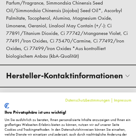
Parfum/Fragrance, Simmondsia Chinensis Seed
Oil/Simmondsia Chinensis (Jojoba) Seed Oil*, Ascorbyl
Palmitate, Tocopherol, Alumina, Magnesium Oxide,
Limonene, Geraniol, Linalool May Contain (+/-): Ci
77891/Titanium Dioxide, Ci 77742/Manganese Violet, Ci
77491/Iron Oxides, Ci 75470/Carmine, Ci 77492/Iron
Oxides, Ci 77499/Iron Oxides *Aus kontrolliert
biologischem Anbau (kbA-Qualität)
Hersteller-Kontaktinformationen
Kundenbewertungen
Datenschutzbestimmungen
|
Impressum
Ihre Privatsphäre ist uns wichtig!
Um Sie ausführlich zu beraten, Ihnen personalisierte Inhalte anzuzeigen und Ihnen ein
großartiges Webseiten-Erlebnis bieten zu können, nutzen wir auf unserer Seite
Fragen zum Artikel?
Cookies und Trackingmethoden. In den Datenschutzhinweisen können Sie einsehen,
welche Dienste wir einsetzen und jederzeit, auch durch nachträgliche Änderung der