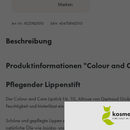
Marken
Art.-Nr.:
KO27420010
EAN: 4047081420101
Beschreibung
Produktinformationen "Colour and Ca
Pflegender Lippenstift
Der Colour and Care Lipstick Nr. 10, Altrose von Gertraud Grub
Feuchtigkeit und hinterlässt ein angenehmes Tragegefühl.
Schöne und gepflegte Lippen erhalten Sie mit dem Colour and C
natürliche Öle wie Jojoba- und Kokosnussöl erhält er eine cremi