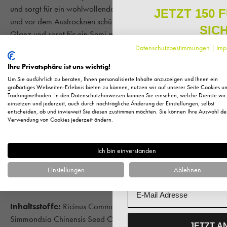
und sorgt für ein wohlwollendes Tragegefühl. Zudem beinhaltet e
JETZT 150 
und vor dem Austrocknen schützen. Mit seinem zarten Altrose-Fa
SIC
Glanz und sorgt für ein Semi-mattes Finish. Um einen Verlauf de
zusätzliche Nutzung des Lip Liners. Ihre Lippen bleiben den ga
Datenschutzbestimmungen
|
Imp
Melden Sie sich zu unserem N
regelmäßig exklusive Inform
Ihre Privatsphäre ist uns wichtig!
Pflege, neue Produkte u
Erhältlich in 10 Farbnuancen!
Um Sie ausführlich zu beraten, Ihnen personalisierte Inhalte anzuzeigen und Ihnen ein
Als kleines Dankeschön für 
großartiges Webseiten-Erlebnis bieten zu können, nutzen wir auf unserer Seite Cookies u
Trackingmethoden. In den Datenschutzhinweisen können Sie einsehen, welche Dienste wir
Ihnen
150 Fuchstaler*
, die
Ihre Vorteile im Überblick:
einsetzen und jederzeit, auch durch nachträgliche Änderung der Einstellungen, selbst
Einkauf einl
pflegend
entscheiden, ob und inwieweit Sie diesen zustimmen möchten. Sie können Ihre Auswahl de
Anrede
Verwendung von Cookies jederzeit ändern.
cremige Textur
feuchtigkeitsspendend
angenehmes Tragegefühl
Ich bin einverstanden
Vorname
natürliche Öle und Wachse
Einstellungen
Ablehnen
Anwendung:
Tragen Sie den Lippenstift direkt oder mit einem 
Email
Inhaltsstoffe:
Ricinus Communis Seed Oil / Ricinus Communis 
Simmondsia Chinensis Seed Oil / Simmondsia Chinensis (Jojob
JETZT A