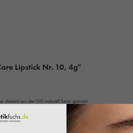
re Lipstick Nr. 10, 4g"
er stammt aus der GG naturell Serie spendet
are Lipstick von Gertraud Gruber. Durch
ge Textur, spendet ausreichende Feuchtigkeit