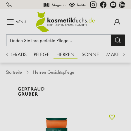
Magazin
Institut
inhalt springen
MENÜ
 %
GRATIS
PFLEGE
HERREN
SONNE
MAKE-UP
Startseite
Herren Gesichtspflege