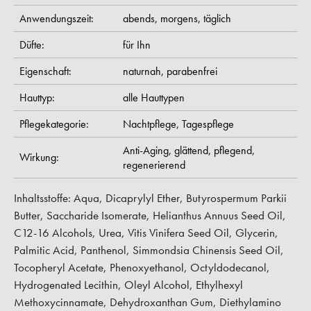
Anwendungszeit:
abends,
morgens,
täglich
Düfte:
für Ihn
Eigenschaft:
naturnah,
parabenfrei
Hauttyp:
alle Hauttypen
Pflegekategorie:
Nachtpflege,
Tagespflege
Anti-Aging,
glättend,
pflegend,
Wirkung:
regenerierend
Inhaltsstoffe: Aqua, Dicaprylyl Ether, Butyrospermum Parkii
Butter, Saccharide Isomerate, Helianthus Annuus Seed Oil,
C12-16 Alcohols, Urea, Vitis Vinifera Seed Oil, Glycerin,
Palmitic Acid, Panthenol, Simmondsia Chinensis Seed Oil,
Tocopheryl Acetate, Phenoxyethanol, Octyldodecanol,
Hydrogenated Lecithin, Oleyl Alcohol, Ethylhexyl
Methoxycinnamate, Dehydroxanthan Gum, Diethylamino