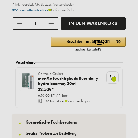
* inkl. gesetzl. MwSt. zzgl.
Versandkosten
Versandkostenfrei
Sofort verfügbar
Anzahl
IN DEN WARENKORB
Passt dazu
Gertraud Gruber
menXo feuchtigkeits fluid daily
+
hydro booster, 50ml
32,50€*
650,00 €* / 1 Liter
+ 32 Fuchstaler
Sofort verfügbar
Kosmetische Fachberatung
✓
Gratis Proben
zur Bestellung
✓