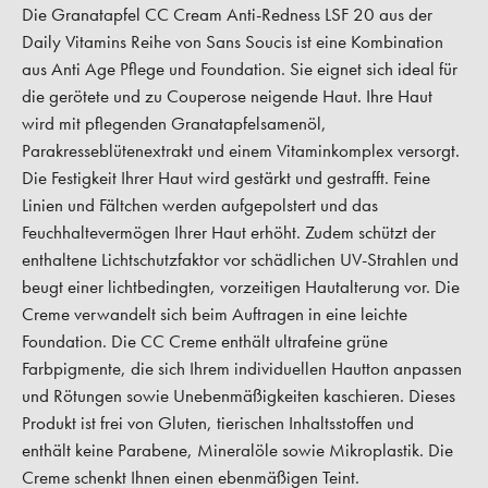
Die Granatapfel CC Cream Anti-Redness LSF 20 aus der
Daily Vitamins Reihe von Sans Soucis ist eine Kombination
aus Anti Age Pflege und Foundation. Sie eignet sich ideal für
die gerötete und zu Couperose neigende Haut. Ihre Haut
wird mit pflegenden Granatapfelsamenöl,
Parakresseblütenextrakt und einem Vitaminkomplex versorgt.
Die Festigkeit Ihrer Haut wird gestärkt und gestrafft. Feine
Linien und Fältchen werden aufgepolstert und das
Feuchhaltevermögen Ihrer Haut erhöht. Zudem schützt der
enthaltene Lichtschutzfaktor vor schädlichen UV-Strahlen und
beugt einer lichtbedingten, vorzeitigen Hautalterung vor. Die
Creme verwandelt sich beim Auftragen in eine leichte
Foundation. Die CC Creme enthält ultrafeine grüne
Farbpigmente, die sich Ihrem individuellen Hautton anpassen
und Rötungen sowie Unebenmäßigkeiten kaschieren. Dieses
Produkt ist frei von Gluten, tierischen Inhaltsstoffen und
enthält keine Parabene, Mineralöle sowie Mikroplastik. Die
Creme schenkt Ihnen einen ebenmäßigen Teint.