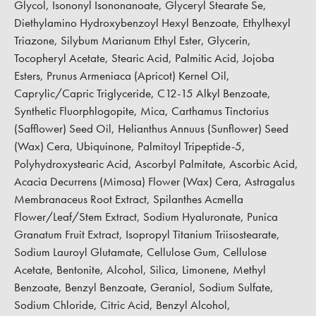
Glycol, Isononyl Isononanoate, Glyceryl Stearate Se,
Diethylamino Hydroxybenzoyl Hexyl Benzoate, Ethylhexyl
Triazone, Silybum Marianum Ethyl Ester, Glycerin,
Tocopheryl Acetate, Stearic Acid, Palmitic Acid, Jojoba
Esters, Prunus Armeniaca (Apricot) Kernel Oil,
Caprylic/Capric Triglyceride, C12-15 Alkyl Benzoate,
Synthetic Fluorphlogopite, Mica, Carthamus Tinctorius
(Safflower) Seed Oil, Helianthus Annuus (Sunflower) Seed
(Wax) Cera, Ubiquinone, Palmitoyl Tripeptide-5,
Polyhydroxystearic Acid, Ascorbyl Palmitate, Ascorbic Acid,
Acacia Decurrens (Mimosa) Flower (Wax) Cera, Astragalus
Membranaceus Root Extract, Spilanthes Acmella
Flower/Leaf/Stem Extract, Sodium Hyaluronate, Punica
Granatum Fruit Extract, Isopropyl Titanium Triisostearate,
Sodium Lauroyl Glutamate, Cellulose Gum, Cellulose
Acetate, Bentonite, Alcohol, Silica, Limonene, Methyl
Benzoate, Benzyl Benzoate, Geraniol, Sodium Sulfate,
Sodium Chloride, Citric Acid, Benzyl Alcohol,