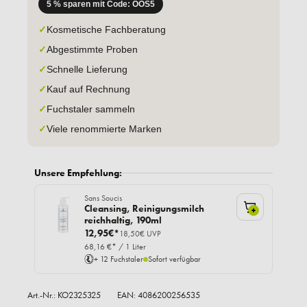
5 % sparen mit Code: OOS5
✓
Kosmetische Fachberatung
✓
Abgestimmte Proben
✓
Schnelle Lieferung
✓
Kauf auf Rechnung
✓
Fuchstaler sammeln
✓
Viele renommierte Marken
Unsere Empfehlung:
Sans Soucis
Cleansing, Reinigungsmilch
+
reichhaltig, 190ml
12,95€*
18,50€ UVP
68,16 €* / 1 Liter
+ 12 Fuchstaler
Sofort verfügbar
Art.-Nr.:
KO2325325
EAN: 4086200256535