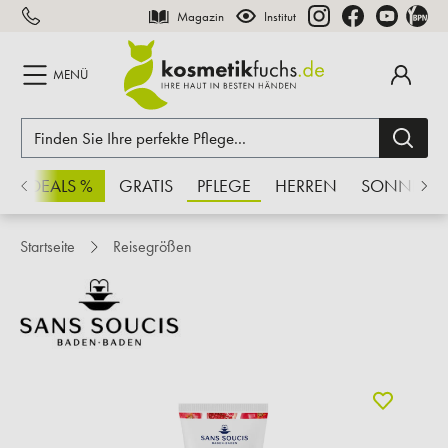
Magazin
Institut
inhalt springen
MENÜ
CHSDEALS %
GRATIS
PFLEGE
HERREN
SONNE
Startseite
Reisegrößen