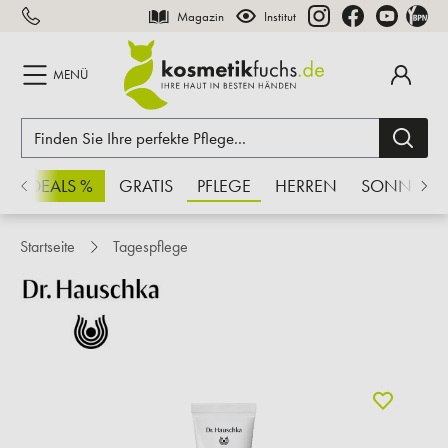
Magazin
Institut
inhalt springen
MENÜ
CHSDEALS %
GRATIS
PFLEGE
HERREN
SONNE
Startseite
Tagespflege