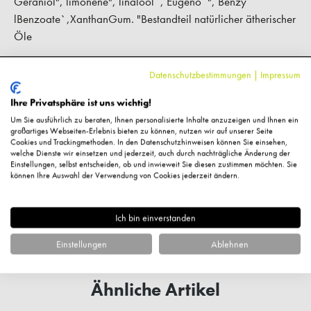
Geraniol", limonene", linalool`, Eugeno`", Benzy
lBenzoate`,XanthanGum. "Bestandteil natürlicher ätherischer
Öle
Datenschutzbestimmungen
|
Impressum
Hersteller-Kontaktinformationen
Ihre Privatsphäre ist uns wichtig!
Um Sie ausführlich zu beraten, Ihnen personalisierte Inhalte anzuzeigen und Ihnen ein
Kundenbewertungen
großartiges Webseiten-Erlebnis bieten zu können, nutzen wir auf unserer Seite
Cookies und Trackingmethoden. In den Datenschutzhinweisen können Sie einsehen,
welche Dienste wir einsetzen und jederzeit, auch durch nachträgliche Änderung der
Einstellungen, selbst entscheiden, ob und inwieweit Sie diesen zustimmen möchten. Sie
können Ihre Auswahl der Verwendung von Cookies jederzeit ändern.
Fragen zum Artikel?
Ich bin einverstanden
Einstellungen
Ablehnen
Ähnliche Artikel