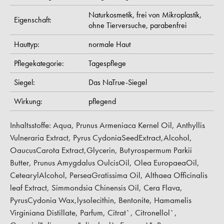
Naturkosmetik,
frei von Mikroplastik,
Eigenschaft:
ohne Tierversuche,
parabenfrei
Hauttyp:
normale Haut
Pflegekategorie:
Tagespflege
Siegel:
Das NaTrue-Siegel
Wirkung:
pflegend
Inhaltsstoffe: Aqua, Prunus Armeniaca Kernel Oil, Anthyllis
Vulneraria Extract, Pyrus CydoniaSeedExtract,Alcohol,
OaucusCarota Extract,Glycerin, Butyrospermum Parkii
Butter, Prunus Amygdalus OulcisOil, Olea EuropaeaOil,
CetearylAlcohol, PerseaGratissima Oil, Althaea Officinalis
leaf Extract, Simmondsia Chinensis Oil, Cera Flava,
PyrusCydonia Wax,lysolecithin, Bentonite, Hamamelis
Virginiana Distillate, Parfum, Citrat`, Citronellol`,