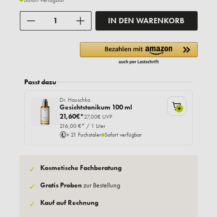
Anzahl
IN DEN WARENKORB
Passt dazu
Dr. Hauschka
Gesichtstonikum 100 ml
+
21,60€*
27,00€ UVP
216,00 €* / 1 Liter
+ 21 Fuchstaler
Sofort verfügbar
Kosmetische Fachberatung
✓
Gratis Proben
zur Bestellung
✓
Kauf auf Rechnung
✓