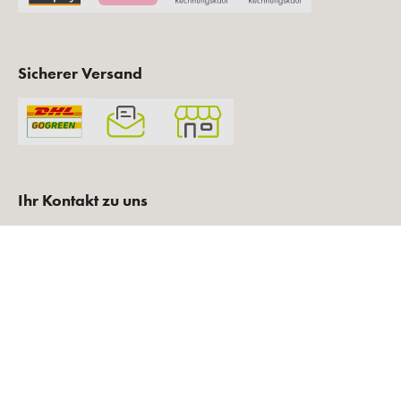
Sicherer Versand
Ihr Kontakt zu uns
Tel. 0 2432 - 90 49 450
Mo.–Fr.: 9:00 – 12:30 Uhr und 14:00 – 16:00 Uhr
kontakt@kosmetikfuchs.de
Zum Kontaktformular
Folgen Sie uns