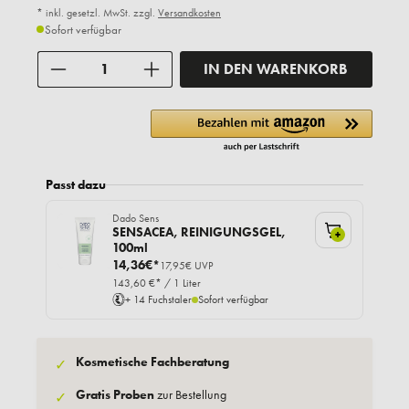
* inkl. gesetzl. MwSt. zzgl.
Versandkosten
Sofort verfügbar
Anzahl
IN DEN WARENKORB
Passt dazu
Dado Sens
SENSACEA, REINIGUNGSGEL,
+
100ml
14,36€*
17,95€ UVP
143,60 €* / 1 Liter
+ 14 Fuchstaler
Sofort verfügbar
Kosmetische Fachberatung
✓
Gratis Proben
zur Bestellung
✓