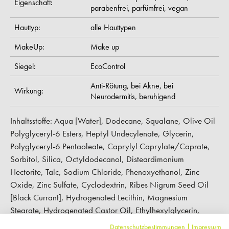
Eigenschaft:
parabenfrei,
parfümfrei,
vegan
Hauttyp:
alle Hauttypen
MakeUp:
Make up
Siegel:
EcoControl
Anti-Rötung,
bei Akne,
bei
Wirkung:
Neurodermitis,
beruhigend
Inhaltsstoffe: Aqua [Water], Dodecane, Squalane, Olive Oil
Polyglyceryl-6 Esters, Heptyl Undecylenate, Glycerin,
Polyglyceryl-6 Pentaoleate, Caprylyl Caprylate/Caprate,
Sorbitol, Silica, Octyldodecanol, Disteardimonium
Hectorite, Talc, Sodium Chloride, Phenoxyethanol, Zinc
Oxide, Zinc Sulfate, Cyclodextrin, Ribes Nigrum Seed Oil
[Black Currant], Hydrogenated Lecithin, Magnesium
Stearate, Hydrogenated Castor Oil, Ethylhexylglycerin,
Helianthus Annuus Seed Oil Unsaponifiables, Tocopherol,
Datenschutzbestimmungen
|
Impressum