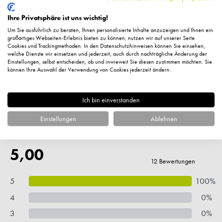
Helianthus Annuus Seed Oil [Sunflower], Cardiospermum
Ihre Privatsphäre ist uns wichtig!
Halicacabum Flower/Leaf/Vine Extract, Rosmarinus
Officinalis Leaf Extract [Rosemary], Ci 77891 [Titanium
Um Sie ausführlich zu beraten, Ihnen personalisierte Inhalte anzuzeigen und Ihnen ein
großartiges Webseiten-Erlebnis bieten zu können, nutzen wir auf unserer Seite
Dioxide], Ci 77492 [Iron Oxides], Ci 77491 [Iron Oxides],
Cookies und Trackingmethoden. In den Datenschutzhinweisen können Sie einsehen,
welche Dienste wir einsetzen und jederzeit, auch durch nachträgliche Änderung der
Ci 77499 [Iron Oxides]
Einstellungen, selbst entscheiden, ob und inwieweit Sie diesen zustimmen möchten. Sie
können Ihre Auswahl der Verwendung von Cookies jederzeit ändern.
Hersteller-Kontaktinformationen
Ich bin einverstanden
Einstellungen
Ablehnen
Kundenbewertungen