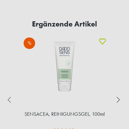
Ergänzende Artikel
%
T,
SENSACEA, REINIGUNGSGEL, 100ml
H