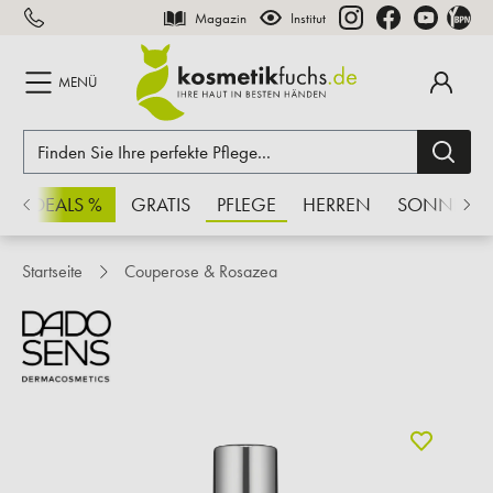
Magazin
Institut
inhalt springen
MENÜ
CHSDEALS %
GRATIS
PFLEGE
HERREN
SONNE
Startseite
Couperose & Rosazea