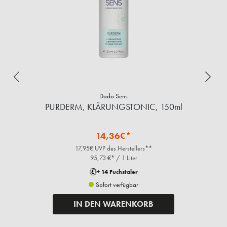
Dado Sens
PURDERM, KLÄRUNGSTONIC, 150ml
S
14,36€*
17,95€ UVP des Herstellers**
95,73 €* / 1 Liter
+ 14 Fuchstaler
Sofort verfügbar
IN DEN WARENKORB