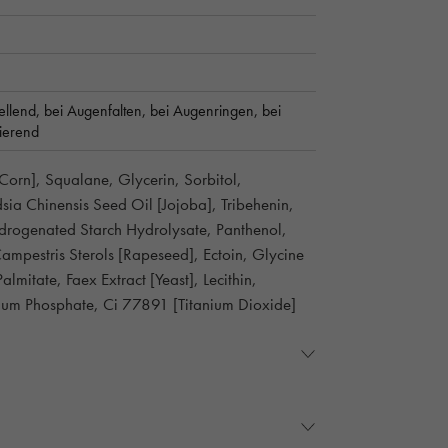
ellend,
bei Augenfalten,
bei Augenringen,
bei
ierend
[Corn], Squalane, Glycerin, Sorbitol,
sia Chinensis Seed Oil [Jojoba], Tribehenin,
drogenated Starch Hydrolysate, Panthenol,
ampestris Sterols [Rapeseed], Ectoin, Glycine
almitate, Faex Extract [Yeast], Lecithin,
dium Phosphate, Ci 77891 [Titanium Dioxide]