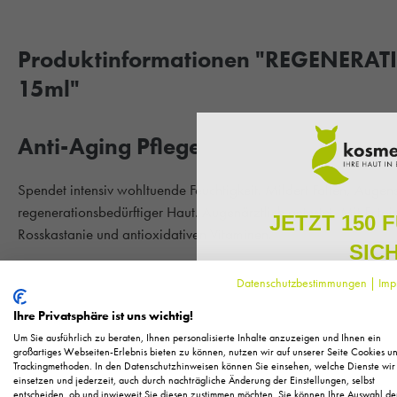
Produktinformationen "REGENERA
15ml"
Anti-Aging Pflege
Spendet intensiv wohltuende Feuchtigkeit. Mildert Falten, Augen
regenerationsbedürftiger Haut. Augenärztlich getestet. Mit Ecto
JETZT 150 
Rosskastanie und antioxidativen Vitaminen.
SIC
Hauttyp:
Bei regenerationsbedürftiger Haut
Datenschutzbestimmungen
|
Imp
Melden Sie sich zu unserem N
regelmäßig exklusive Inform
Ihre Privatsphäre ist uns wichtig!
Anwendung
: Morgens und abends mit den Fingerspitzen sanft 
Pflege, neue Produkte u
Um Sie ausführlich zu beraten, Ihnen personalisierte Inhalte anzuzeigen und Ihnen ein
Als kleines Dankeschön für 
großartiges Webseiten-Erlebnis bieten zu können, nutzen wir auf unserer Seite Cookies u
0% - Frei von:
Duft-, Konservierungsstoffe, Paraffine, Silikone,
Trackingmethoden. In den Datenschutzhinweisen können Sie einsehen, welche Dienste wir
Ihnen
150 Fuchstaler*
, die
einsetzen und jederzeit, auch durch nachträgliche Änderung der Einstellungen, selbst
Einkauf einl
entscheiden, ob und inwieweit Sie diesen zustimmen möchten. Sie können Ihre Auswahl de