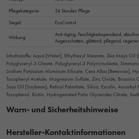
Pflegekategorie:
24 Stunden Pflege
Siegel:
EcoControl
Anti-Aging,
Feuchtigkeitsspendend,
abschw
Wirkung:
Augenschatten,
glättend,
pflegend,
regener
Inhaltsstoffe: Aqua [Water], Ethylhexyl Stearate, Zea Mays Oil 
Polyglyceryl-3 Oleate, Polyglyceryl-3 Polyricinoleate, Simmond
Sodium Potassium Aluminum Silicate, Cera Alba [Beeswax], Hy
Tocopheryl Acetate, Magnesium Sulfate, Zinc Oxide, Brassica C
Soja Oil [Soybean], Retinyl Palmitate, Silica, Esculin, Ascorbyl P
Tocopherol, Biotin, Hydrogenated Palm Glycerides Citrate, So
Warn- und Sicherheitshinweise
Hersteller-Kontaktinformationen