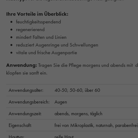
Ihre Vorteile im Überblick:
feuchtigkeitsspendend
regenerierend
mindert Falten und Linien
reduziert Augenringe und Schwellungen
vitale und frische Augenpartie
Anwendung:
Tragen Sie die Pflege morgens und abends mit d
klopfen sie sanft ein.
Anwendungsalter:
40-50,
50-60,
über 60
Anwendungsbereich:
Augen
Anwendungszeit:
abends,
morgens,
täglich
Eigenschaft:
frei von Mikroplastik,
naturnah,
parabenfre
Hauttyp:
reife Haut