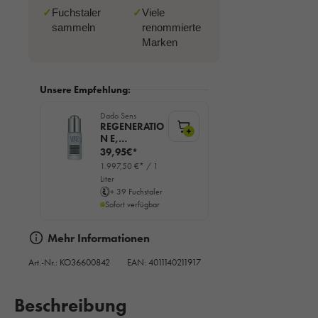
✓
Fuchstaler
✓
Viele
sammeln
renommierte
Marken
Unsere Empfehlung:
Dado Sens
REGENERATIO
+
N E,
FEUCHTIGKEIT
39,95€*
SSERUM,
1.997,50 €* / 1
20ml
Liter
+ 39 Fuchstaler
Sofort verfügbar
Mehr Informationen
Art.-Nr.:
KO36600842
EAN: 4011140211917
Beschreibung