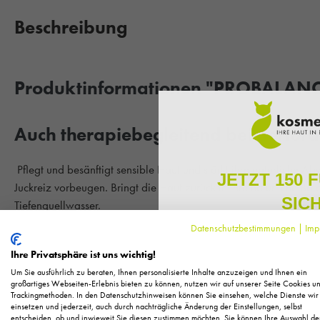
Beschreibung
Produktinformationen "PROBALANC
Auch therapiebegleitend bei periora
Pflegt und besänftigt sensible Haut und stärkt ihre natürliche A
JETZT 150 
Juckreiz vorbeugen. Bringt die Haut zurück in ihre natürliche B
SIC
Tiefenquellwasser.
Datenschutzbestimmungen
|
Imp
Melden Sie sich zu unserem N
Hauttyp:
Bei sensibler, allergiegefährdeter Haut
regelmäßig exklusive Inform
Ihre Privatsphäre ist uns wichtig!
Pflege, neue Produkte u
Um Sie ausführlich zu beraten, Ihnen personalisierte Inhalte anzuzeigen und Ihnen ein
0% - Frei von:
Duftstoffe, Paraffine, Silikone, PEG, Tierextrakte
Als kleines Dankeschön für 
großartiges Webseiten-Erlebnis bieten zu können, nutzen wir auf unserer Seite Cookies u
Trackingmethoden. In den Datenschutzhinweisen können Sie einsehen, welche Dienste wir
Ihnen
150 Fuchstaler*
, die
einsetzen und jederzeit, auch durch nachträgliche Änderung der Einstellungen, selbst
Einkauf einl
Anwendung:
Morgens und abends sanft und gleichmäßig auf d
entscheiden, ob und inwieweit Sie diesen zustimmen möchten. Sie können Ihre Auswahl de