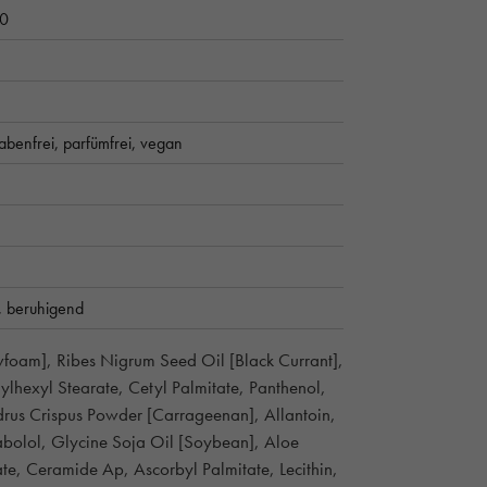
20
abenfrei,
parfümfrei,
vegan
,
beruhigend
wfoam], Ribes Nigrum Seed Oil [Black Currant],
ylhexyl Stearate, Cetyl Palmitate, Panthenol,
drus Crispus Powder [Carrageenan], Allantoin,
abolol, Glycine Soja Oil [Soybean], Aloe
e, Ceramide Ap, Ascorbyl Palmitate, Lecithin,