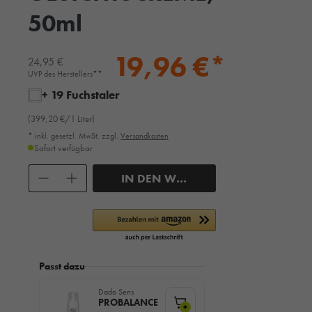
50ml
19,96 €*
24,95 €
UVP des Herstellers**
+ 19 Fuchstaler
(399,20 €/1 Liter)
* inkl. gesetzl. MwSt. zzgl.
Versandkosten
Sofort verfügbar
Anzahl
IN DEN WARENKORB
Passt dazu
Dado Sens
PROBALANCE
+