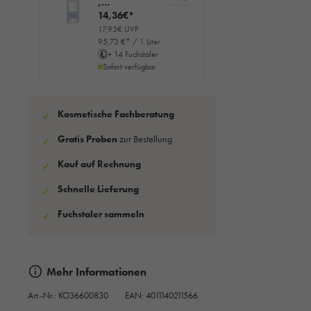
,
REINIGUNGS
14,36€*
SCHAUM,
17,95€ UVP
150ml
95,73 €* / 1 Liter
+ 14 Fuchstaler
Sofort verfügbar
Kosmetische Fachberatung
✓
Gratis Proben
zur Bestellung
✓
Kauf auf Rechnung
✓
Schnelle Lieferung
✓
Fuchstaler sammeln
✓
Mehr Informationen
Art.-Nr.:
KO36600830
EAN: 4011140211566