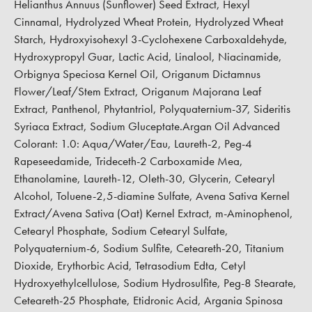
Helianthus Annuus (Sunflower) Seed Extract, Hexyl
Cinnamal, Hydrolyzed Wheat Protein, Hydrolyzed Wheat
Starch, Hydroxyisohexyl 3-Cyclohexene Carboxaldehyde,
Hydroxypropyl Guar, Lactic Acid, Linalool, Niacinamide,
Orbignya Speciosa Kernel Oil, Origanum Dictamnus
Flower/Leaf/Stem Extract, Origanum Majorana Leaf
Extract, Panthenol, Phytantriol, Polyquaternium-37, Sideritis
Syriaca Extract, Sodium Gluceptate.Argan Oil Advanced
Colorant: 1.0: Aqua/Water/Eau, Laureth-2, Peg-4
Rapeseedamide, Trideceth-2 Carboxamide Mea,
Ethanolamine, Laureth-12, Oleth-30, Glycerin, Cetearyl
Alcohol, Toluene-2,5-diamine Sulfate, Avena Sativa Kernel
Extract/Avena Sativa (Oat) Kernel Extract, m-Aminophenol,
Cetearyl Phosphate, Sodium Cetearyl Sulfate,
Polyquaternium-6, Sodium Sulfite, Ceteareth-20, Titanium
Dioxide, Erythorbic Acid, Tetrasodium Edta, Cetyl
Hydroxyethylcellulose, Sodium Hydrosulfite, Peg-8 Stearate,
Ceteareth-25 Phosphate, Etidronic Acid, Argania Spinosa