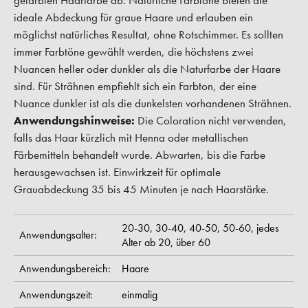
gefärbten Haarfarbe ab. Natürliche Farbtöne bieten die
ideale Abdeckung für graue Haare und erlauben ein
möglichst natürliches Resultat, ohne Rotschimmer. Es sollten
immer Farbtöne gewählt werden, die höchstens zwei
Nuancen heller oder dunkler als die Naturfarbe der Haare
sind. Für Strähnen empfiehlt sich ein Farbton, der eine
Nuance dunkler ist als die dunkelsten vorhandenen Strähnen.
Anwendungshinweise:
Die Coloration nicht verwenden,
falls das Haar kürzlich mit Henna oder metallischen
Färbemitteln behandelt wurde. Abwarten, bis die Farbe
herausgewachsen ist. Einwirkzeit für optimale
Grauabdeckung 35 bis 45 Minuten je nach Haarstärke.
20-30,
30-40,
40-50,
50-60,
jedes
Anwendungsalter:
Alter ab 20,
über 60
Anwendungsbereich:
Haare
Anwendungszeit:
einmalig